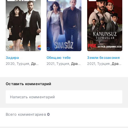
Задира
Обещаю тебе
Земли беззакония
2020, Турция,
Драма
,
Боевик
2021, Турция,
,
Мелодрама
Драма
,
Криминал
2021, Турция,
,
Боевик
Драма
Оставить комментарий
Написать комментарий
Всего комментариев
0