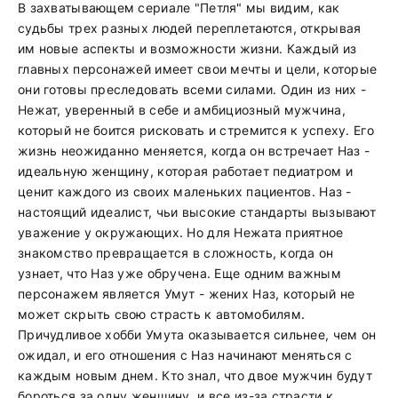
В захватывающем сериале "Петля" мы видим, как
судьбы трех разных людей переплетаются, открывая
им новые аспекты и возможности жизни. Каждый из
главных персонажей имеет свои мечты и цели, которые
они готовы преследовать всеми силами. Один из них -
Нежат, уверенный в себе и амбициозный мужчина,
который не боится рисковать и стремится к успеху. Его
жизнь неожиданно меняется, когда он встречает Наз -
идеальную женщину, которая работает педиатром и
ценит каждого из своих маленьких пациентов. Наз -
настоящий идеалист, чьи высокие стандарты вызывают
уважение у окружающих. Но для Нежата приятное
знакомство превращается в сложность, когда он
узнает, что Наз уже обручена. Еще одним важным
персонажем является Умут - жених Наз, который не
может скрыть свою страсть к автомобилям.
Причудливое хобби Умута оказывается сильнее, чем он
ожидал, и его отношения с Наз начинают меняться с
каждым новым днем. Кто знал, что двое мужчин будут
бороться за одну женщину, и все из-за страсти к