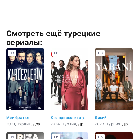
Смотреть ещё турецкие
сериалы:
HD
HD
HD
Мои братья
Кто пришел кто ушел
Дикий
2021, Турция,
Драма
2024, Турция,
Драма
,
Мелодрама
2023, Турция,
,
Приключен
Драма
,
HD
HD
HD