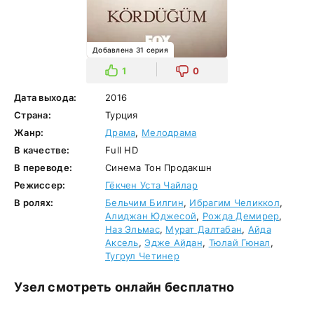
Добавлена 31 серия
1
0
Дата выхода:
2016
Страна:
Турция
Жанр:
Драма
,
Мелодрама
В качестве:
Full HD
В переводе:
Синема Тон Продакшн
Режиссер:
Гёкчен Уста Чайлар
В ролях:
Бельчим Билгин
,
Ибрагим Челиккол
,
Алиджан Юджесой
,
Рожда Демирер
,
Наз Эльмас
,
Мурат Далтабан
,
Айда
Аксель
,
Эдже Айдан
,
Тюлай Гюнал
,
Тугрул Четинер
Узел смотреть онлайн бесплатно