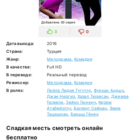
Добавлена 30 серия
3
0
Дата выхода:
2016
Страна:
Турция
Жанр:
Мелодрама
,
Комедия
В качестве:
Full HD
В переводе:
Реальный перевод
Режиссер:
Мелодрама
,
Комедия
В ролях:
Лейла Лидия Тугутлу
,
Фуркан Андыч
,
Джан Нергиз
,
Хазал Тюресан
,
Джемре
Гюмели
,
Зейно Гюненч
,
Керем
Атабейоглу
,
Бюлент Сейран
,
Эмре
Ташкыран
,
Барыш Гёнен
Сладкая месть смотреть онлайн
бесплатно