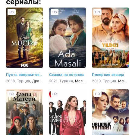
сериалы:
HD
HD
HD
Пусть свершится чудо
Сказка на острове
Полярная звезда
2018, Турция,
Драма
,
Мелодрама
2021, Турция,
Мелодрама
2019, Турция,
,
Комедия
Мелодрама
HD
HD
HD