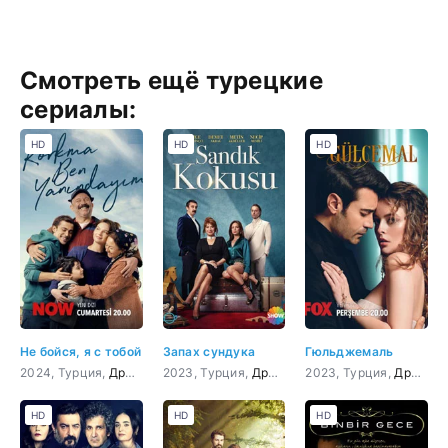
Смотреть ещё турецкие
сериалы:
HD
HD
HD
Не бойся, я с тобой
Запах сундука
Гюльджемаль
2024, Турция,
Драма
2023, Турция,
Драма
2023, Турция,
Драма
HD
HD
HD