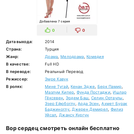
Добавлена 7 серия
0
0
Дата выхода:
2014
Страна:
Турция
Жанр:
Драма
,
Мелодрама
,
Комедия
В качестве:
Full HD
В переводе:
Реальный Перевод
Режиссер:
Эмре Кавук
В ролях:
Мине Тугай
,
Кенан Эдже
,
Берк Памир
,
Мазлум Кипер
,
Фунда Постаджи
,
Ишлар
Гёксевен
,
Эрдем Баш
,
Селин Ортачлы
,
Эзер Ейюбоглу
,
Арда Эсен
,
Ахмет Бурак
Баджиноглу
,
Джерен Демирел
,
Филиз
Уйсал
,
Джансу Кургун
Вор сердец смотреть онлайн бесплатно