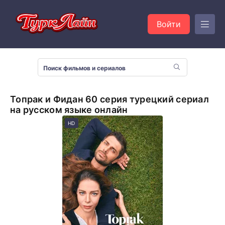
Войти
Топрак и Фидан 60 серия турецкий сериал
на русском языке онлайн
HD