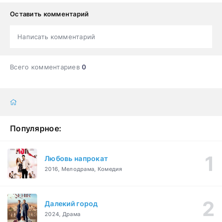
Оставить комментарий
Написать комментарий
Всего комментариев
0
Популярное:
Любовь напрокат
2016, Мелодрама, Комедия
Далекий город
2024, Драма