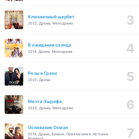
Клюквенный щербет
2022, Драма, Мелодрама
В ожидании солнца
2014, Драма, Мелодрама
Розы и Грехи
2025, Драма
Мечта Эшрефа
2025, Драма, Мелодрама
Основание Осман
2019, Драма, Боевик, Приключения, История,
Военный