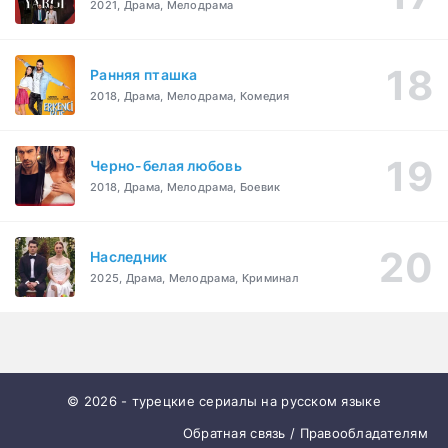
2021, Драма, Мелодрама
Ранняя пташка
2018, Драма, Мелодрама, Комедия
Черно-белая любовь
2018, Драма, Мелодрама, Боевик
Наследник
2025, Драма, Мелодрама, Криминал
© 2026 - турецкие сериалы на русском языке
Обратная связь / Правообладателям