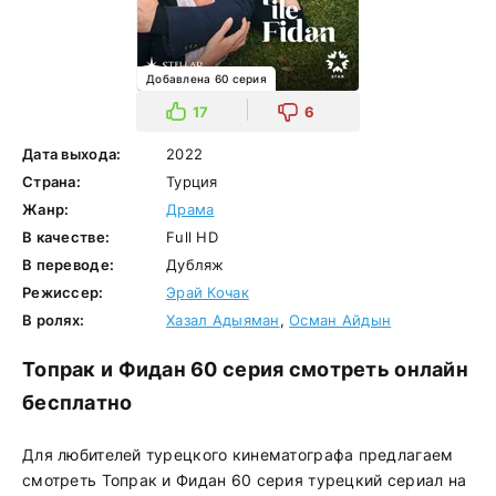
Добавлена 60 серия
17
6
Дата выхода:
2022
Страна:
Турция
Жанр:
Драма
В качестве:
Full HD
В переводе:
Дубляж
Режиссер:
Эрай Кочак
В ролях:
Хазал Адыяман
,
Осман Айдын
Топрак и Фидан 60 серия смотреть онлайн
бесплатно
Для любителей турецкого кинематографа предлагаем
смотреть Топрак и Фидан 60 серия турецкий сериал на