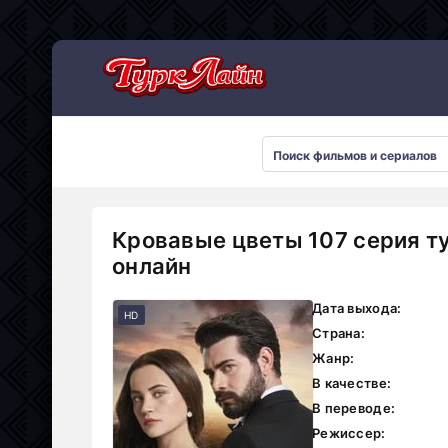
Кровавые цветы 107 серия т
онлайн
Дата выхода:
HD
Страна:
Жанр:
В качестве:
В переводе:
Режиссер: