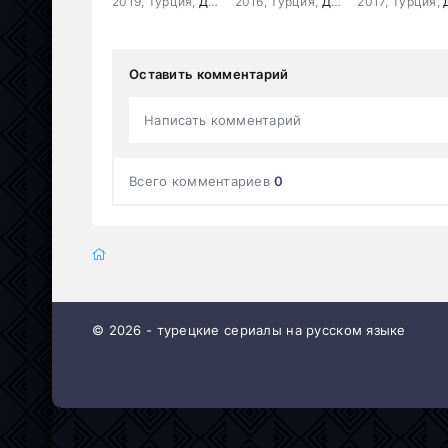
2019, Турция,
Драма
2016, Турция,
,
Боевик
,
Приключения
Драма
2017, Турция,
,
История
,
Др
Оставить комментарий
Написать комментарий
Всего комментариев
0
© 2026 - турецкие сериалы на русском языке