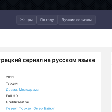
Жанры
По году
Лучшие сериалы
урецкий сериал на русском языке
2022
Турция
Драма
,
Мелодрама
Full HD
Greb&creative
Левент Тюркан
,
Омер Байкул