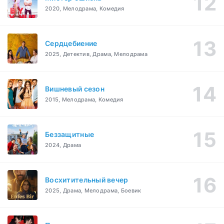
2020, Мелодрама, Комедия
Сердцебиение
2025, Детектив, Драма, Мелодрама
Вишневый сезон
2015, Мелодрама, Комедия
Беззащитные
2024, Драма
Восхитительный вечер
2025, Драма, Мелодрама, Боевик