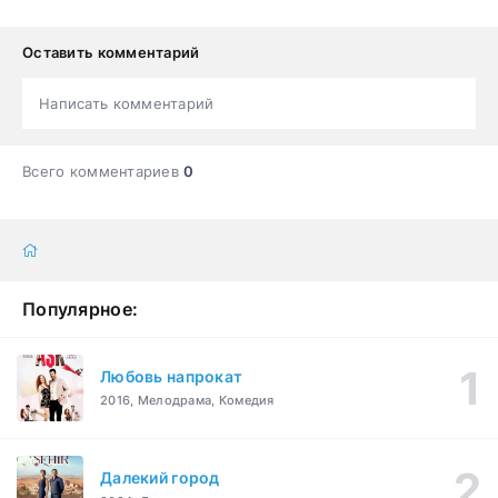
Оставить комментарий
Написать комментарий
Всего комментариев
0
Популярное:
Любовь напрокат
2016, Мелодрама, Комедия
Далекий город