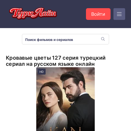
Войти
Кровавые цветы 127 серия турецкий
сериал на русском языке онлайн
HD