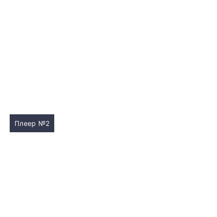
Плеер №2