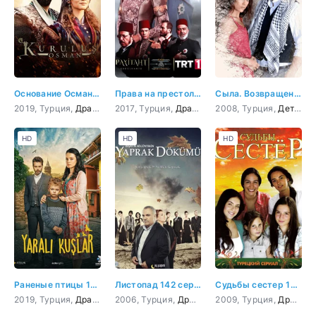
Основание Осман 142 серия
Права на престол Абдулхамид 142 серия
Сыла. Возвращение домой 142 серия
2019, Турция,
Драма
,
Боевик
2017, Турция,
,
Приключения
Драма
,
,
История
История
2008, Турция,
,
Военный
Детектив
HD
HD
HD
Раненые птицы 142 серия
Листопад 142 серия
Судьбы сестер 142 серия
2019, Турция,
Драма
2006, Турция,
Драма
2009, Турция,
Драма