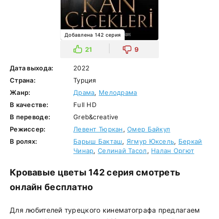
Добавлена 142 серия
21
9
Дата выхода:
2022
Страна:
Турция
Жанр:
Драма
,
Мелодрама
В качестве:
Full HD
В переводе:
Greb&creative
Режиссер:
Левент Тюркан
,
Омер Байкул
В ролях:
Барыш Бакташ
,
Ягмур Юксель
,
Беркай
Чинар
,
Селинай Тасол
,
Налан Оргют
Кровавые цветы 142 серия смотреть
онлайн бесплатно
Для любителей турецкого кинематографа предлагаем