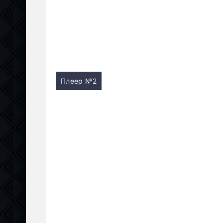
Плеер №2