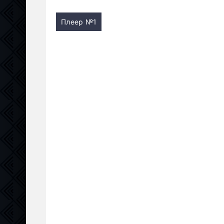
Плеер №1