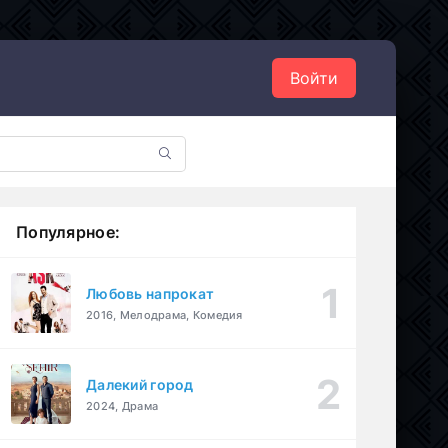
Войти
Популярное:
Любовь напрокат
2016, Мелодрама, Комедия
Далекий город
2024, Драма