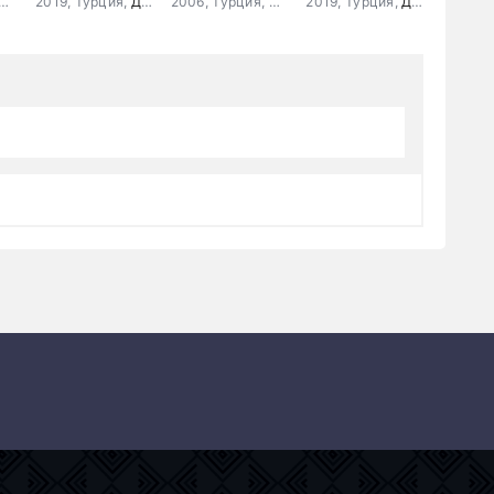
Военный
08, Турция,
Детектив
2019, Турция,
,
Драма
,
Мелодрама
Драма
2006, Турция,
Драма
2019, Турция,
Драма
,
Мело