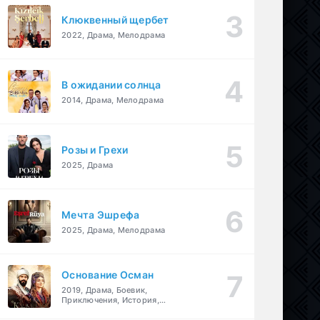
Клюквенный щербет
2022, Драма, Мелодрама
В ожидании солнца
2014, Драма, Мелодрама
Розы и Грехи
2025, Драма
Мечта Эшрефа
2025, Драма, Мелодрама
Основание Осман
2019, Драма, Боевик,
Приключения, История,
Военный