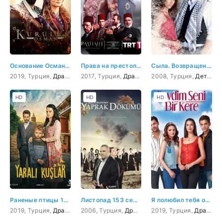
Основание Осман 153 серия
Права на престол Абдулхамид 153 серия
Сыла. Возвращение домой 153 серия
2019, Турция,
Драма
,
Боевик
2017, Турция,
,
Приключения
Драма
,
,
История
История
2008, Турция,
,
Военный
Детектив
HD
HD
HD
Раненые птицы 153 серия
Листопад 153 серия
Я полюбил тебя однажды 153 серия
2019, Турция,
Драма
2006, Турция,
Драма
2019, Турция,
Драма
,
М