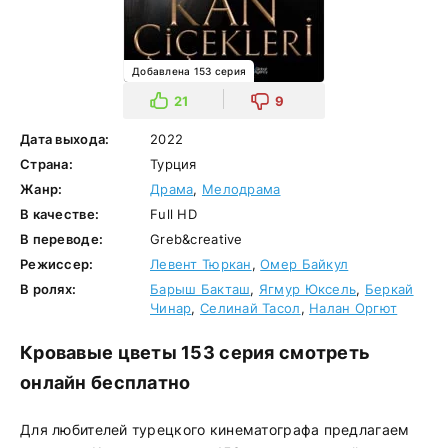
Добавлена 153 серия
21
9
Дата выхода:
2022
Страна:
Турция
Жанр:
Драма
,
Мелодрама
В качестве:
Full HD
В переводе:
Greb&creative
Режиссер:
Левент Тюркан
,
Омер Байкул
В ролях:
Барыш Бакташ
,
Ягмур Юксель
,
Беркай
Чинар
,
Селинай Тасол
,
Налан Оргют
Кровавые цветы 153 серия смотреть
онлайн бесплатно
Для любителей турецкого кинематографа предлагаем