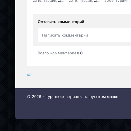
2019, Турция,
Драма
2019, Турция,
,
Боевик
,
Приключения
Драма
,
История
,
20
Оставить комментарий
Написать комментарий
Всего комментариев
0
© 2026 - турецкие сериалы на русском языке