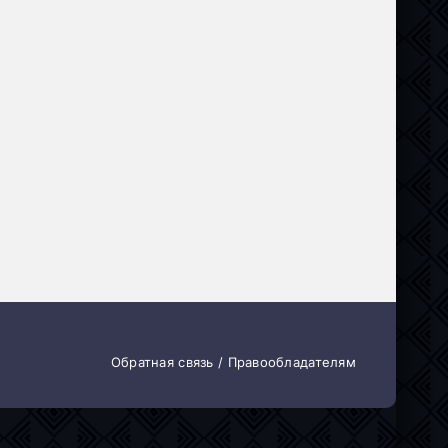
ама
,
Мелодрама
,
Криминал
,
Боевик
Обратная связь / Правообладателям