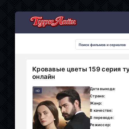
Кровавые цветы 159 серия т
онлайн
Дата выхода:
HD
Страна:
Жанр:
В качестве:
В переводе:
Режиссер: