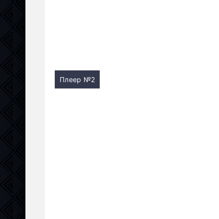
Плеер №2