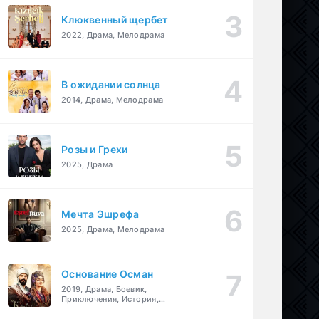
Клюквенный щербет
2022, Драма, Мелодрама
В ожидании солнца
2014, Драма, Мелодрама
Розы и Грехи
2025, Драма
Мечта Эшрефа
2025, Драма, Мелодрама
Основание Осман
2019, Драма, Боевик,
Приключения, История,
Военный