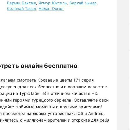
Барыш Бакташ
,
Ягмур Юксель
,
Беркай Чинар
,
Селинай Тасол
,
Налан Оргют
отреть онлайн бесплатно
длагаем смотреть Кровавые цветы 171 серия
оступен для всех бесплатно и в хорошем качестве.
рации на ТуркЛайн.ТВ в отличном качестве HD.
ими героями турецкого сериала. Оставляйте свои
уждайте любимые моменты с другими зрителями!
 просмотра на любых устройствах: iOS и Android,
диняйтесь к миллионам зрителей и откройте для себя