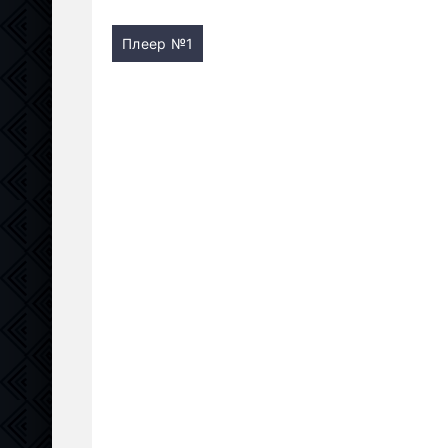
Плеер №1