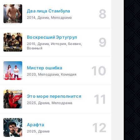
Два лица Стамбула
2014, Драма, Мелодрама
Воскресший Эртугрул
2015, Драма, История, Боевик,
Военный
Мистер ошибка
2020, Мелодрама, Комедия
Это море переполнится
2025, Драма, Мелодрама
Арафта
2025, Драма