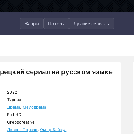
Жанры
По году
Лучшие сериалы
урецкий сериал на русском языке
2022
Турция
Драма
,
Мелодрама
Full HD
Greb&creative
Левент Тюркан
,
Омер Байкул