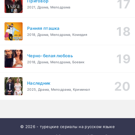
Приговор
2021, Драма, Мелодрама
Ранняя пташка
2018, Драма, Мелодрама, Комедия
Черно-белая любовь
2018, Драма, Мелодрама, Боевик
Наследник
2025, Драма, Мелодрама, Криминал
© 2026 - турецкие сериалы на русском языке