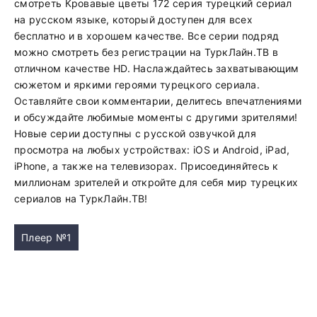
смотреть Кровавые цветы 172 серия турецкий сериал
на русском языке, который доступен для всех
бесплатно и в хорошем качестве. Все серии подряд
можно смотреть без регистрации на ТуркЛайн.ТВ в
отличном качестве HD. Наслаждайтесь захватывающим
сюжетом и яркими героями турецкого сериала.
Оставляйте свои комментарии, делитесь впечатлениями
и обсуждайте любимые моменты с другими зрителями!
Новые серии доступны с русской озвучкой для
просмотра на любых устройствах: iOS и Android, iPad,
iPhone, а также на телевизорах. Присоединяйтесь к
миллионам зрителей и откройте для себя мир турецких
сериалов на ТуркЛайн.ТВ!
Плеер №1