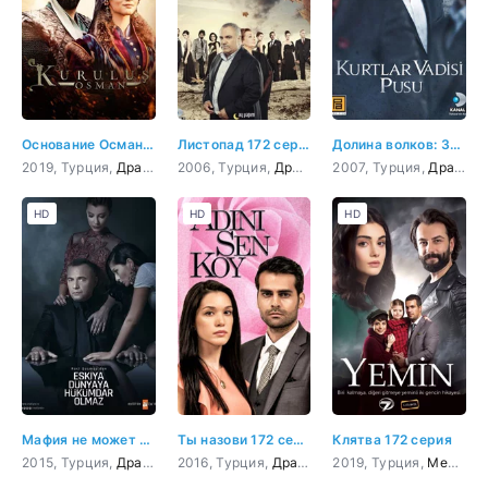
Основание Осман 172 серия
Листопад 172 серия
Долина волков: Западня 172 серия
2019, Турция,
Драма
,
Боевик
2006, Турция,
,
Приключения
Драма
,
История
2007, Турция,
,
Военный
Драма
,
К
HD
HD
HD
Мафия не может править миром 172 серия
Ты назови 172 серия
Клятва 172 серия
2015, Турция,
Драма
,
Криминал
2016, Турция,
,
Боевик
Драма
,
Мелодрама
2019, Турция,
Мелодрама