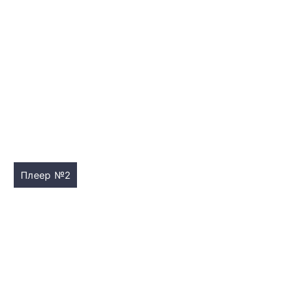
Плеер №2