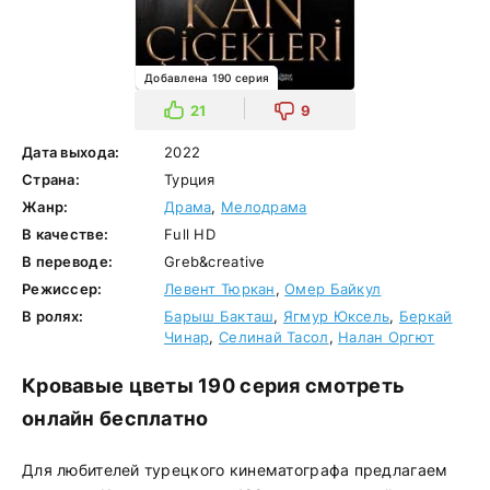
Добавлена 190 серия
21
9
Дата выхода:
2022
Страна:
Турция
Жанр:
Драма
,
Мелодрама
В качестве:
Full HD
В переводе:
Greb&creative
Режиссер:
Левент Тюркан
,
Омер Байкул
В ролях:
Барыш Бакташ
,
Ягмур Юксель
,
Беркай
Чинар
,
Селинай Тасол
,
Налан Оргют
Кровавые цветы 190 серия смотреть
онлайн бесплатно
Для любителей турецкого кинематографа предлагаем