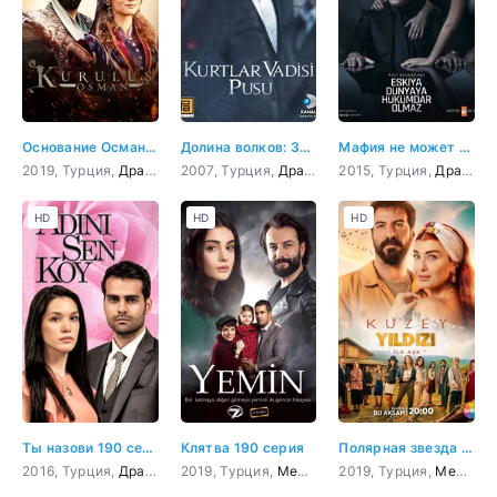
Основание Осман 190 серия
Долина волков: Западня 190 серия
Мафия не может править миром 190 серия
2019, Турция,
Драма
,
Боевик
2007, Турция,
,
Приключения
Драма
,
,
История
Криминал
2015, Турция,
,
Военный
,
Триллер
Драма
,
Бое
,
К
HD
HD
HD
Ты назови 190 серия
Клятва 190 серия
Полярная звезда 190 серия
2016, Турция,
Драма
,
Мелодрама
2019, Турция,
Мелодрама
2019, Турция,
,
Драма
Мелодрама