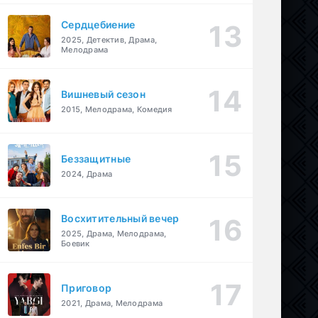
Сердцебиение
2025, Детектив, Драма,
Мелодрама
Вишневый сезон
2015, Мелодрама, Комедия
Беззащитные
2024, Драма
Восхитительный вечер
2025, Драма, Мелодрама,
Боевик
Приговор
2021, Драма, Мелодрама