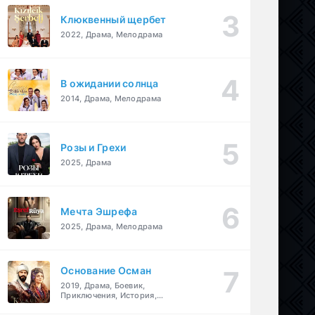
Клюквенный щербет
2022, Драма, Мелодрама
В ожидании солнца
2014, Драма, Мелодрама
Розы и Грехи
2025, Драма
Мечта Эшрефа
2025, Драма, Мелодрама
Основание Осман
2019, Драма, Боевик,
Приключения, История,
Военный