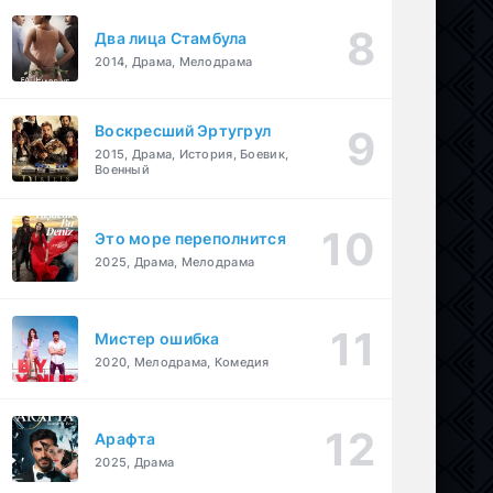
Два лица Стамбула
2014, Драма, Мелодрама
Воскресший Эртугрул
2015, Драма, История, Боевик,
Военный
Это море переполнится
2025, Драма, Мелодрама
Мистер ошибка
2020, Мелодрама, Комедия
Арафта
2025, Драма