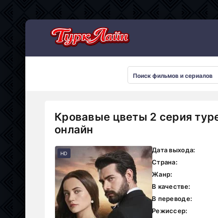
Кровавые цветы 2 серия тур
онлайн
Дата выхода:
HD
Страна:
Жанр:
В качестве:
В переводе:
Режиссер: