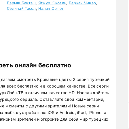
Барыш Бакташ
,
Ягмур Юксель
,
Беркай Чинар
,
Селинай Тасол
,
Налан Оргют
реть онлайн бесплатно
длагаем смотреть Кровавые цветы 2 серия турецкий
ля всех бесплатно и в хорошем качестве. Все серии
уркЛайн.ТВ в отличном качестве HD. Наслаждайтесь
рецкого сериала. Оставляйте свои комментарии,
ые моменты с другими зрителями! Новые серии
 любых устройствах: iOS и Android, iPad, iPhone, а
ллионам зрителей и откройте для себя мир турецких