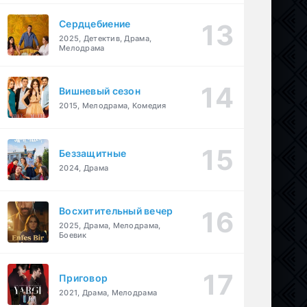
Сердцебиение
2025, Детектив, Драма,
Мелодрама
Вишневый сезон
2015, Мелодрама, Комедия
Беззащитные
2024, Драма
Восхитительный вечер
2025, Драма, Мелодрама,
Боевик
Приговор
2021, Драма, Мелодрама