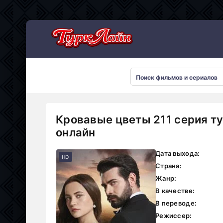
Кровавые цветы 211 серия т
онлайн
Дата выхода:
HD
Страна:
Жанр:
В качестве:
В переводе:
Режиссер: