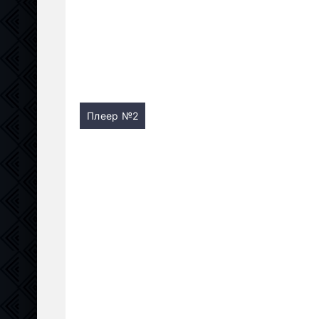
Плеер №2