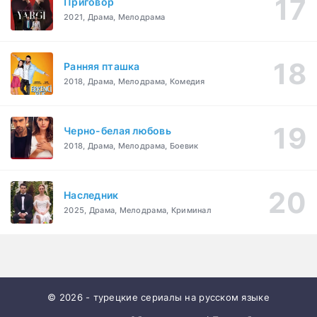
Приговор
2021, Драма, Мелодрама
Ранняя пташка
2018, Драма, Мелодрама, Комедия
Черно-белая любовь
2018, Драма, Мелодрама, Боевик
Наследник
2025, Драма, Мелодрама, Криминал
© 2026 - турецкие сериалы на русском языке