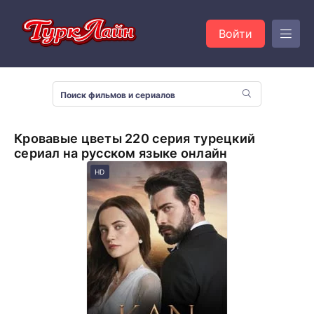
Войти
Кровавые цветы 220 серия турецкий
сериал на русском языке онлайн
HD