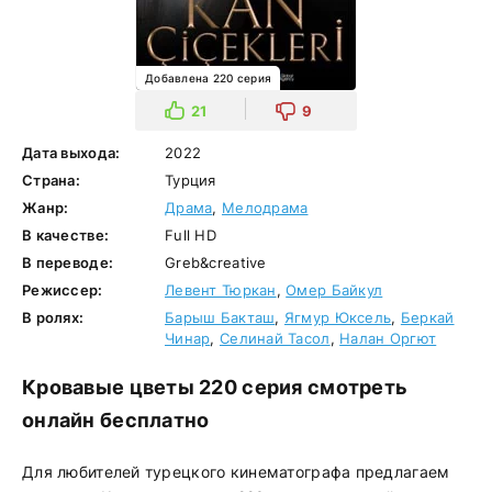
Добавлена 220 серия
21
9
Дата выхода:
2022
Страна:
Турция
Жанр:
Драма
,
Мелодрама
В качестве:
Full HD
В переводе:
Greb&creative
Режиссер:
Левент Тюркан
,
Омер Байкул
В ролях:
Барыш Бакташ
,
Ягмур Юксель
,
Беркай
Чинар
,
Селинай Тасол
,
Налан Оргют
Кровавые цветы 220 серия смотреть
онлайн бесплатно
Для любителей турецкого кинематографа предлагаем