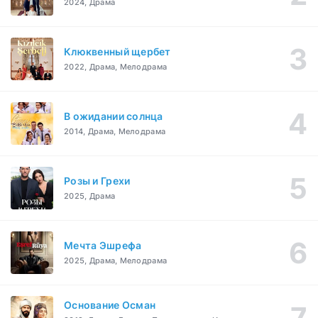
2024, Драма
Клюквенный щербет
2022, Драма, Мелодрама
В ожидании солнца
2014, Драма, Мелодрама
Розы и Грехи
2025, Драма
Мечта Эшрефа
2025, Драма, Мелодрама
Основание Осман