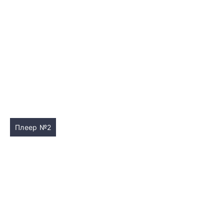
Плеер №2