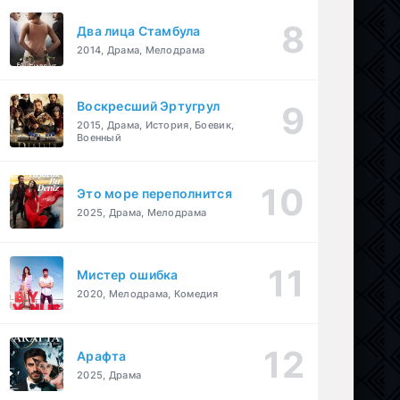
Два лица Стамбула
2014, Драма, Мелодрама
Воскресший Эртугрул
2015, Драма, История, Боевик,
Военный
Это море переполнится
2025, Драма, Мелодрама
Мистер ошибка
2020, Мелодрама, Комедия
Арафта
2025, Драма