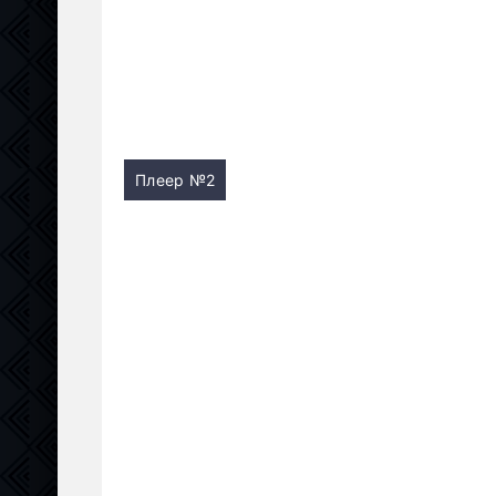
Плеер №2