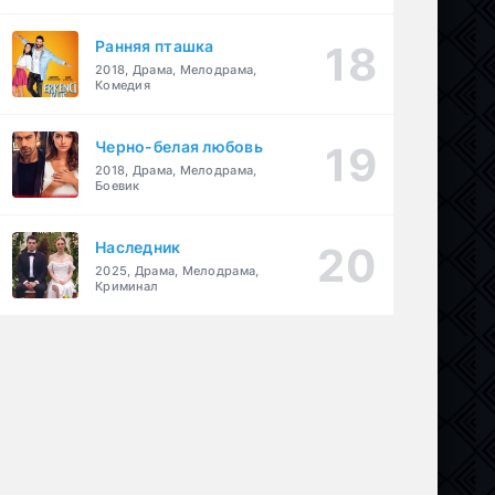
Ранняя пташка
2018, Драма, Мелодрама,
Комедия
Черно-белая любовь
2018, Драма, Мелодрама,
Боевик
Наследник
2025, Драма, Мелодрама,
Криминал