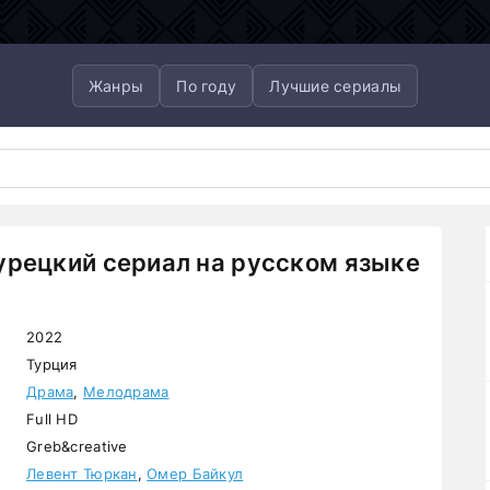
Жанры
По году
Лучшие сериалы
урецкий сериал на русском языке
2022
Турция
Драма
,
Мелодрама
Full HD
Greb&creative
Левент Тюркан
,
Омер Байкул