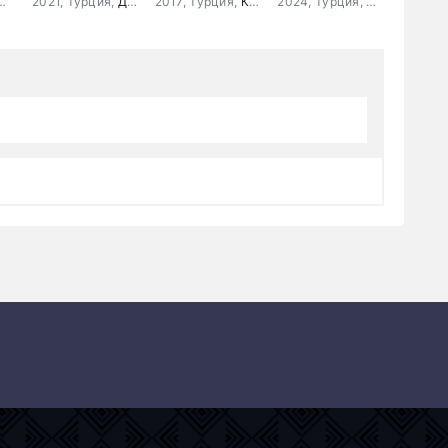
ключения
, Турция,
Мелодрама
2021, Турция,
,
Драма
Драма
2017, Турция,
Криминал
,
Триллер
,
Боевик
2024, Турция,
Драма
,
Мело