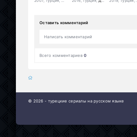
2007, Турция,
Драма
2016, Турция,
,
Криминал
,
Триллер
Драма
,
,
Мелодрама
Боевик
,
При
2019
Оставить комментарий
Написать комментарий
Всего комментариев
0
© 2026 - турецкие сериалы на русском языке