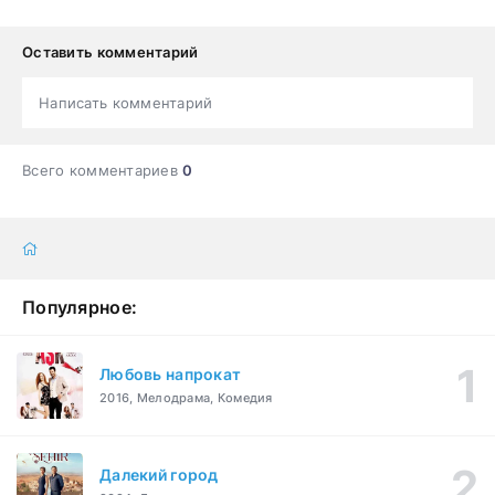
Оставить комментарий
Написать комментарий
Всего комментариев
0
Популярное:
Любовь напрокат
2016, Мелодрама, Комедия
Далекий город