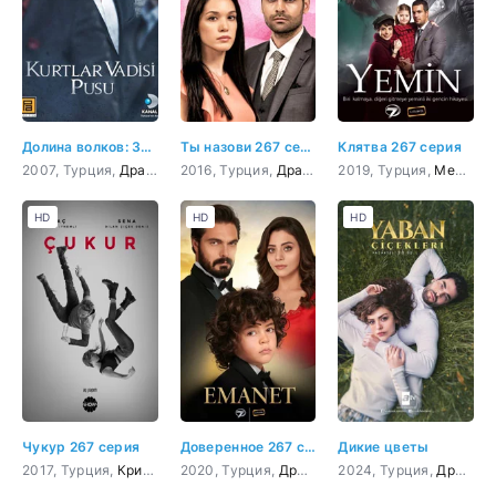
Долина волков: Западня 267 серия
Ты назови 267 серия
Клятва 267 серия
2007, Турция,
Драма
,
Криминал
2016, Турция,
,
Триллер
Драма
,
Боевик
,
Мелодрама
2019, Турция,
,
Приключения
Мелодрама
HD
HD
HD
Чукур 267 серия
Доверенное 267 серия
Дикие цветы
2017, Турция,
Криминал
2020, Турция,
,
Триллер
,
Боевик
Драма
,
Мелодрама
2024, Турция,
Драма
,