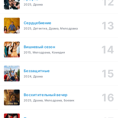
2025, Драма
Сердцебиение
2025, Детектив, Драма, Мелодрама
Вишневый сезон
2015, Мелодрама, Комедия
Беззащитные
2024, Драма
Восхитительный вечер
2025, Драма, Мелодрама, Боевик