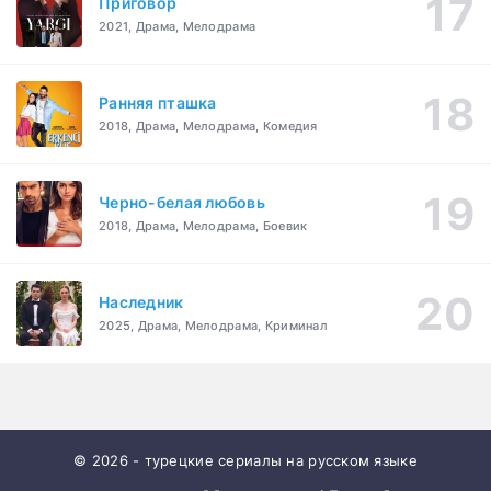
Приговор
2021, Драма, Мелодрама
Ранняя пташка
2018, Драма, Мелодрама, Комедия
Черно-белая любовь
2018, Драма, Мелодрама, Боевик
Наследник
2025, Драма, Мелодрама, Криминал
© 2026 - турецкие сериалы на русском языке