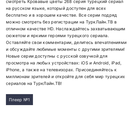
смотреть Кровавые цветы 268 серия турецкий сериал
на русском языке, который доступен для всех
бесплатно и в хорошем качестве. Все серии подряд
можно смотреть без регистрации на ТуркЛайн.ТВ в
отличном качестве HD. Наслаждайтесь захватывающим
сюжетом и яркими героями турецкого сериала.
Оставляйте свои комментарии, делитесь впечатлениями
и обсуждайте любимые моменты с другими зрителями!
Новые серии доступны с русской озвучкой для
просмотра на любых устройствах: iOS и Android, iPad,
iPhone, а также на телевизорах. Присоединяйтесь к
миллионам зрителей и откройте для себя мир турецких
сериалов на ТуркЛайн.ТВ!
Плеер №1