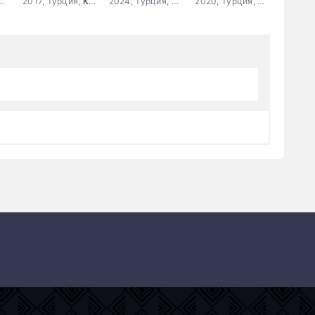
ключения
, Турция,
Мелодрама
2017, Турция,
,
Драма
Криминал
,
Триллер
,
Боевик
2024, Турция,
Драма
,
Мелодрама
2020, Турция,
Драма
,
Мело