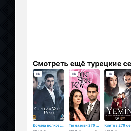
Смотреть ещё турецкие с
HD
HD
HD
Долина волков: Западня 276 серия
Ты назови 276 серия
Кля