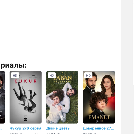
ериалы:
HD
HD
HD
тва 276 серия
Чукур 276 серия
Дикие цветы
Доверенное 276 серия