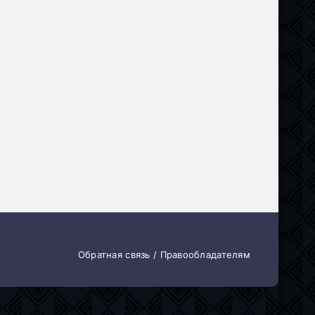
драма
Обратная связь / Правообладателям