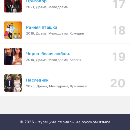
Приговор
2021, Драма, Мелодрама
Ранняя пташка
2018, Драма, Мелодрама, Комедия
Черно-белая любовь
2018, Драма, Мелодрама, Боевик
Наследник
2025, Драма, Мелодрама, Криминал
© 2026 - турецкие сериалы на русском языке