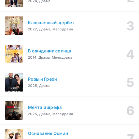
2024, Драма
Клюквенный щербет
2022, Драма, Мелодрама
В ожидании солнца
2014, Драма, Мелодрама
Розы и Грехи
2025, Драма
Мечта Эшрефа
2025, Драма, Мелодрама
Основание Осман