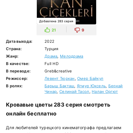
Добавлена 283 серия
21
9
Дата выхода:
2022
Страна:
Турция
Жанр:
Драма
,
Мелодрама
В качестве:
Full HD
В переводе:
Greb&creative
Режиссер:
Левент Тюркан
,
Омер Байкул
В ролях:
Барыш Бакташ
,
Ягмур Юксель
,
Беркай
Чинар
,
Селинай Тасол
,
Налан Оргют
Кровавые цветы 283 серия смотреть
онлайн бесплатно
Для любителей турецкого кинематографа предлагаем