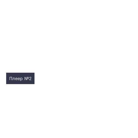
Плеер №2