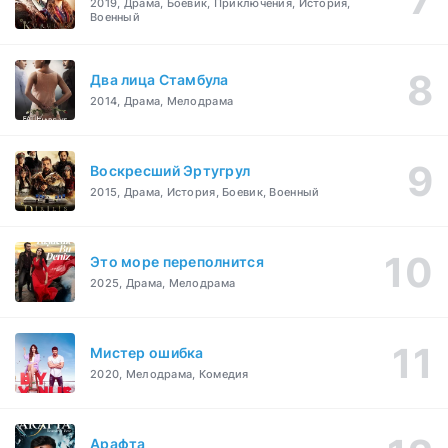
2019, Драма, Боевик, Приключения, История,
Военный
Два лица Стамбула
2014, Драма, Мелодрама
Воскресший Эртугрул
2015, Драма, История, Боевик, Военный
Это море переполнится
2025, Драма, Мелодрама
Мистер ошибка
2020, Мелодрама, Комедия
Арафта