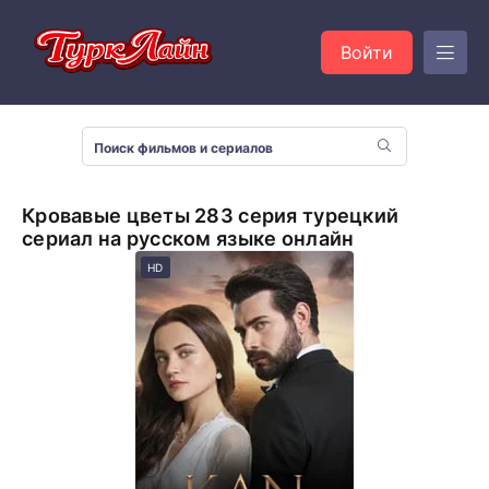
Войти
Кровавые цветы 283 серия турецкий
сериал на русском языке онлайн
HD