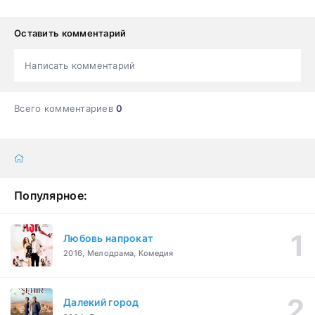
Оставить комментарий
Написать комментарий
Всего комментариев
0
Популярное:
Любовь напрокат
2016, Мелодрама, Комедия
Далекий город