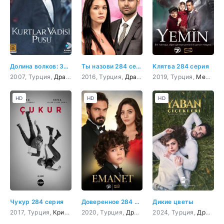
Долина волков: Западня 284 серия
Ты назови 284 серия
Клятва 284 серия
2007, Турция,
Драма
,
Криминал
2016, Турция,
,
Триллер
Драма
,
Боевик
,
Мелодрама
2019, Турция,
,
Приключения
Мелодрама
HD
HD
HD
Чукур 284 серия
Доверенное 284 серия
Дикие цветы
2017, Турция,
Криминал
2020, Турция,
,
Триллер
,
Боевик
Драма
,
Мелодрама
2024, Турция,
Драма
,