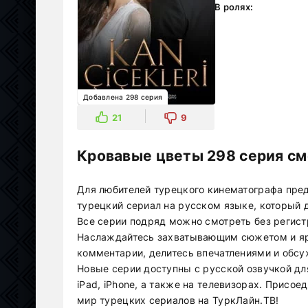
В ролях:
Добавлена 298 серия
21
9
Кровавые цветы 298 серия см
Для любителей турецкого кинематографа пре
турецкий сериал на русском языке, который д
Все серии подряд можно смотреть без регист
Наслаждайтесь захватывающим сюжетом и ярк
комментарии, делитесь впечатлениями и обс
Новые серии доступны с русской озвучкой для
iPad, iPhone, а также на телевизорах. Присое
мир турецких сериалов на ТуркЛайн.ТВ!