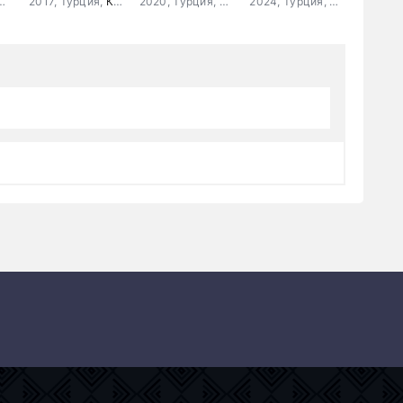
ключения
, Турция,
Мелодрама
2017, Турция,
,
Драма
Криминал
,
Триллер
,
Боевик
2020, Турция,
Драма
,
Мелодрама
2024, Турция,
Драма
,
Мело