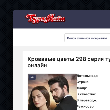
Кровавые цветы 298 серия т
онлайн
Дата выхода:
HD
Страна:
Жанр:
В качестве:
В переводе:
Режиссер: