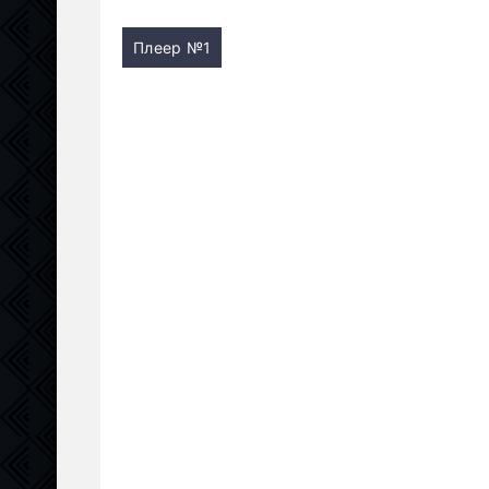
Плеер №1