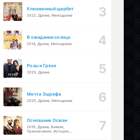
Клюквенный щербет
2022, Драма, Мелодрама
В ожидании солнца
2014, Драма, Мелодрама
Розы и Грехи
2025, Драма
Мечта Эшрефа
2025, Драма, Мелодрама
Основание Осман
2019, Драма, Боевик,
Приключения, История,
Военный