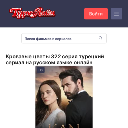
Войти
Кровавые цветы 322 серия турецкий
сериал на русском языке онлайн
HD