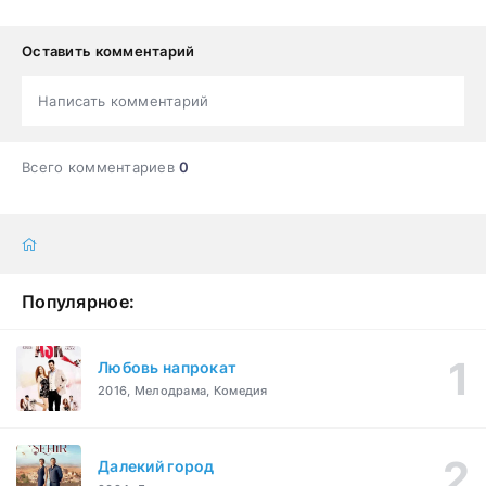
Оставить комментарий
Написать комментарий
Всего комментариев
0
Популярное:
Любовь напрокат
2016, Мелодрама, Комедия
Далекий город