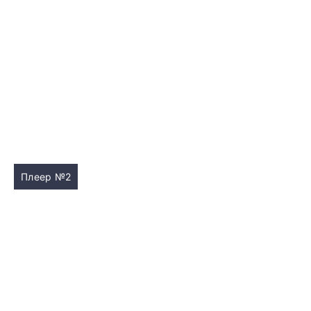
Плеер №2