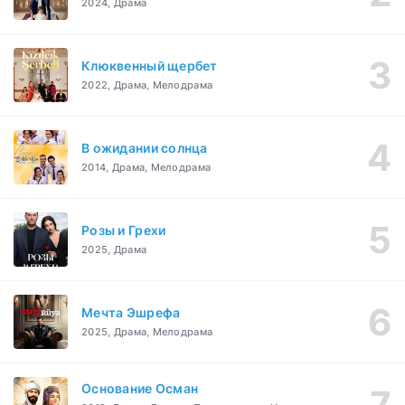
2024, Драма
Клюквенный щербет
2022, Драма, Мелодрама
В ожидании солнца
2014, Драма, Мелодрама
Розы и Грехи
2025, Драма
Мечта Эшрефа
2025, Драма, Мелодрама
Основание Осман