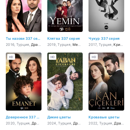
Ты назови 337 серия
Клятва 337 серия
Чукур 337 серия
2016, Турция,
Драма
,
Мелодрама
2019, Турция,
Мелодрама
2017, Турция,
,
Драма
Криминал
HD
HD
HD
Доверенное 337 серия
Дикие цветы
Кровавые цветы
2020, Турция,
Драма
,
Мелодрама
2024, Турция,
Драма
,
Мелодрама
2022, Турция,
Драма
,