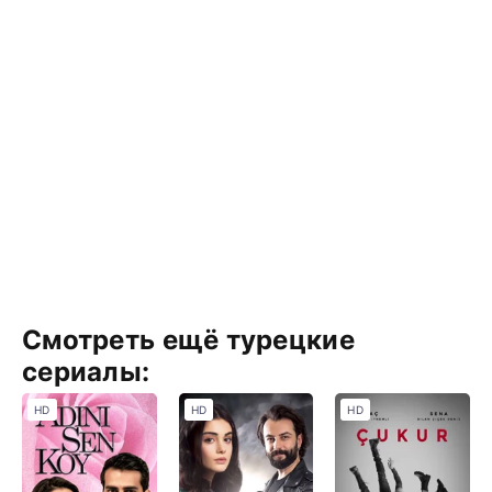
Смотреть ещё турецкие
сериалы:
HD
HD
HD