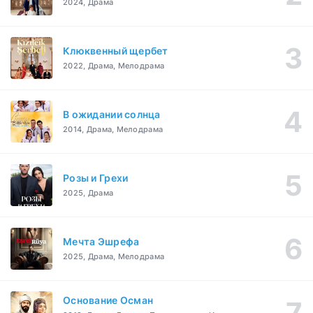
2024, Драма
Клюквенный щербет
2022, Драма, Мелодрама
В ожидании солнца
2014, Драма, Мелодрама
Розы и Грехи
2025, Драма
Мечта Эшрефа
2025, Драма, Мелодрама
Основание Осман