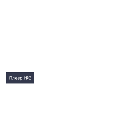
Плеер №2