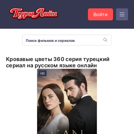
Войти
Кровавые цветы 360 серия турецкий
сериал на русском языке онлайн
HD