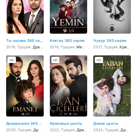
Ты назови 360 серия
Клятва 360 серия
Чукур 360 серия
2016, Турция,
Драма
,
Мелодрама
2019, Турция,
Мелодрама
2017, Турция,
,
Драма
Криминал
HD
HD
HD
Доверенное 360 серия
Кровавые цветы
Дикие цветы
2020, Турция,
Драма
,
Мелодрама
2022, Турция,
Драма
,
Мелодрама
2024, Турция,
Драма
,