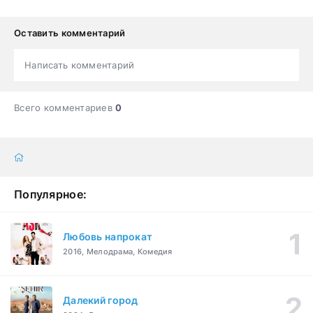
Оставить комментарий
Написать комментарий
Всего комментариев
0
Популярное:
Любовь напрокат
2016, Мелодрама, Комедия
Далекий город