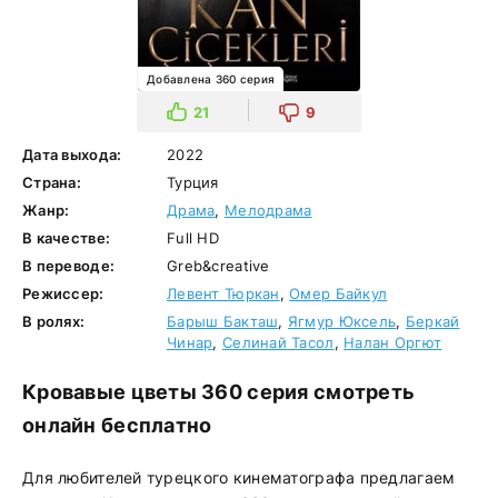
Добавлена 360 серия
21
9
Дата выхода:
2022
Страна:
Турция
Жанр:
Драма
,
Мелодрама
В качестве:
Full HD
В переводе:
Greb&creative
Режиссер:
Левент Тюркан
,
Омер Байкул
В ролях:
Барыш Бакташ
,
Ягмур Юксель
,
Беркай
Чинар
,
Селинай Тасол
,
Налан Оргют
Кровавые цветы 360 серия смотреть
онлайн бесплатно
Для любителей турецкого кинематографа предлагаем