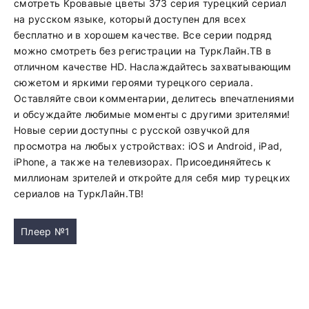
смотреть Кровавые цветы 373 серия турецкий сериал
на русском языке, который доступен для всех
бесплатно и в хорошем качестве. Все серии подряд
можно смотреть без регистрации на ТуркЛайн.ТВ в
отличном качестве HD. Наслаждайтесь захватывающим
сюжетом и яркими героями турецкого сериала.
Оставляйте свои комментарии, делитесь впечатлениями
и обсуждайте любимые моменты с другими зрителями!
Новые серии доступны с русской озвучкой для
просмотра на любых устройствах: iOS и Android, iPad,
iPhone, а также на телевизорах. Присоединяйтесь к
миллионам зрителей и откройте для себя мир турецких
сериалов на ТуркЛайн.ТВ!
Плеер №1