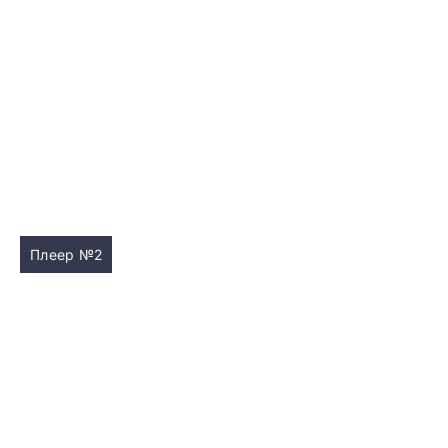
Плеер №2