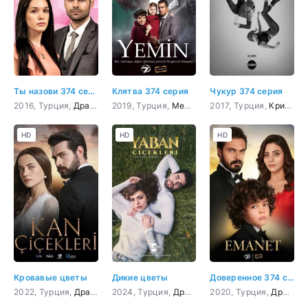
Ты назови 374 серия
Клятва 374 серия
Чукур 374 серия
2016, Турция,
Драма
,
Мелодрама
2019, Турция,
Мелодрама
2017, Турция,
,
Драма
Криминал
HD
HD
HD
Кровавые цветы
Дикие цветы
Доверенное 374 серия
2022, Турция,
Драма
,
Мелодрама
2024, Турция,
Драма
,
Мелодрама
2020, Турция,
Драма
,