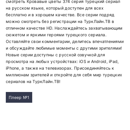
смотреть Кровавые цветы 374 серия турецкий сериал
на русском языке, который доступен для всех
бесплатно и в хорошем качестве. Все серии подряд
можно смотреть без регистрации на ТуркЛайн.ТВ в
отличном качестве HD. Наслаждайтесь захватывающим
сюжетом и яркими героями турецкого сериала.
Оставляйте свои комментарии, делитесь впечатлениями
и обсуждайте любимые моменты с другими зрителями!
Новые серии доступны с русской озвучкой для
просмотра на любых устройствах: iOS и Android, iPad,
iPhone, а также на телевизорах. Присоединяйтесь к
миллионам зрителей и откройте для себя мир турецких
сериалов на ТуркЛайн.ТВ!
Плеер №1