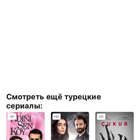
Смотреть ещё турецкие
сериалы:
HD
HD
HD