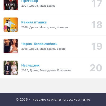
Приговор
2021, Драма, Мелодрама
Ранняя пташка
2018, Драма, Мелодрама, Комедия
Черно-белая любовь
2018, Драма, Мелодрама, Боевик
Наследник
2025, Драма, Мелодрама, Криминал
© 2026 - турецкие сериалы на русском языке