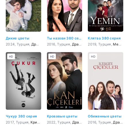
Дикие цветы
Ты назови 380 серия
Клятва 380 серия
2024, Турция,
Драма
,
Мелодрама
2016, Турция,
Драма
,
Мелодрама
2019, Турция,
Мелодрама
HD
HD
HD
Чукур 380 серия
Кровавые цветы
Обиженные цветы
2017, Турция,
Криминал
2022, Турция,
,
Триллер
,
Боевик
Драма
,
Мелодрама
2016, Турция,
Драма