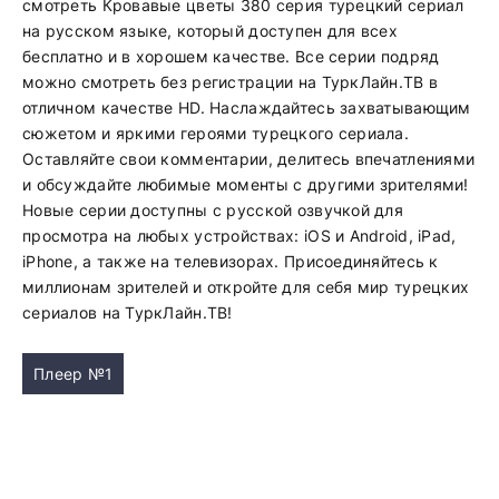
смотреть Кровавые цветы 380 серия турецкий сериал
на русском языке, который доступен для всех
бесплатно и в хорошем качестве. Все серии подряд
можно смотреть без регистрации на ТуркЛайн.ТВ в
отличном качестве HD. Наслаждайтесь захватывающим
сюжетом и яркими героями турецкого сериала.
Оставляйте свои комментарии, делитесь впечатлениями
и обсуждайте любимые моменты с другими зрителями!
Новые серии доступны с русской озвучкой для
просмотра на любых устройствах: iOS и Android, iPad,
iPhone, а также на телевизорах. Присоединяйтесь к
миллионам зрителей и откройте для себя мир турецких
сериалов на ТуркЛайн.ТВ!
Плеер №1