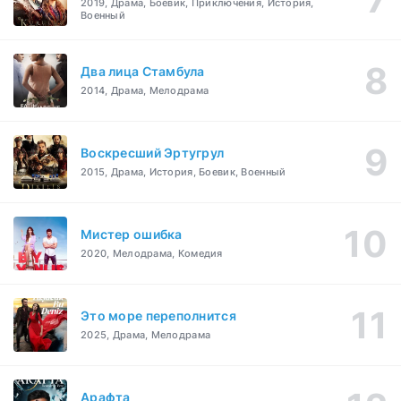
2019, Драма, Боевик, Приключения, История,
Военный
Два лица Стамбула
2014, Драма, Мелодрама
Воскресший Эртугрул
2015, Драма, История, Боевик, Военный
Мистер ошибка
2020, Мелодрама, Комедия
Это море переполнится
2025, Драма, Мелодрама
Арафта