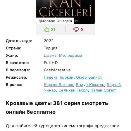
Добавлена 381 серия
21
9
Дата выхода:
2022
Страна:
Турция
Жанр:
Драма
,
Мелодрама
В качестве:
Full HD
В переводе:
Greb&creative
Режиссер:
Левент Тюркан
,
Омер Байкул
В ролях:
Барыш Бакташ
,
Ягмур Юксель
,
Беркай
Чинар
,
Селинай Тасол
,
Налан Оргют
Кровавые цветы 381 серия смотреть
онлайн бесплатно
Для любителей турецкого кинематографа предлагаем