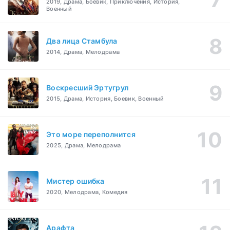
2019, Драма, Боевик, Приключения, История,
Военный
Два лица Стамбула
2014, Драма, Мелодрама
Воскресший Эртугрул
2015, Драма, История, Боевик, Военный
Это море переполнится
2025, Драма, Мелодрама
Мистер ошибка
2020, Мелодрама, Комедия
Арафта