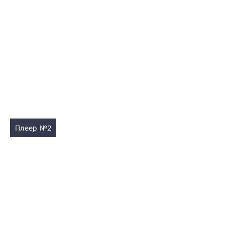
Плеер №2