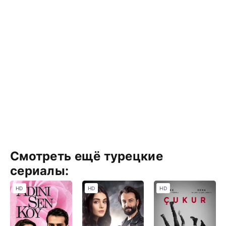
Смотреть ещё турецкие
сериалы:
HD
HD
HD