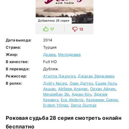
Добавлена 28 серия
17
12
Дата выхода:
2014
Страна:
Турция
Жанр:
Драма
,
Мелодрама
В качестве:
Full HD
В переводе:
Дубляж
Режиссер:
Атилла Дженгиз
,
Джанан Эвджимен
В ролях:
Дуйгу Кесер
,
Озан Даггез
,
Ешим Гюль
Акшар
,
Айберк Аладар
,
Орхан Айдин
,
Михрибан Эр
,
Аднан Коч
,
Эджем
Каравуз
,
Ece Akdeniz
,
Кахраман Сиври
,
Erdem Yilmaz
,
Deniz Durmaz
Роковая судьба 28 серия смотреть онлайн
бесплатно