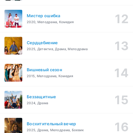
Мистер ошибка
2020, Мелодрама, Комедия
Сердцебиение
2025, Детектив, Драма, Мелодрама
Вишневый сезон
2015, Мелодрама, Комедия
Беззащитные
2024, Драма
Восхитительный вечер
2025, Драма, Мелодрама, Боевик