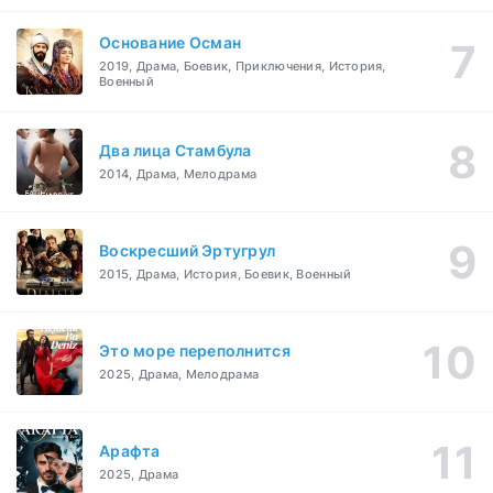
Основание Осман
2019, Драма, Боевик, Приключения, История,
Военный
Два лица Стамбула
2014, Драма, Мелодрама
Воскресший Эртугрул
2015, Драма, История, Боевик, Военный
Это море переполнится
2025, Драма, Мелодрама
Арафта
2025, Драма