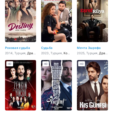
Роковая судьба
Судьба
Мечта Эшрефа
2014, Турция,
Драма
,
Мелодрама
2023, Турция,
Комедия
2025, Турция,
Драма
,
HD
HD
HD