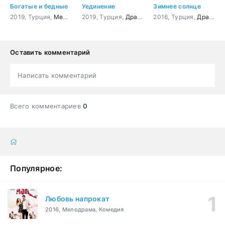
Богатые и бедные
Уединение
Зимнее солнце
2019, Турция,
Мелодрама
2019, Турция,
,
Комедия
Драма
,
Мелодрама
2016, Турция,
,
Боевик
Драма
,
М
Оставить комментарий
Написать комментарий
Всего комментариев
0
Популярное:
Любовь напрокат
2016, Мелодрама, Комедия