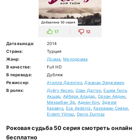
Добавлена 50 серия
17
12
Дата выхода:
2014
Страна:
Турция
Жанр:
Драма
,
Мелодрама
В качестве:
Full HD
В переводе:
Дубляж
Режиссер:
Атилла Дженгиз
,
Джанан Эвджимен
В ролях:
Дуйгу Кесер
,
Озан Даггез
,
Ешим Гюль
Акшар
,
Айберк Аладар
,
Орхан Айдин
,
Михрибан Эр
,
Аднан Коч
,
Эджем
Каравуз
,
Ece Akdeniz
,
Кахраман Сиври
,
Erdem Yilmaz
,
Deniz Durmaz
Роковая судьба 50 серия смотреть онлайн
бесплатно