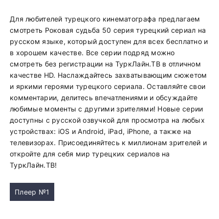
Для любителей турецкого кинематографа предлагаем
смотреть Роковая судьба 50 серия турецкий сериал на
русском языке, который доступен для всех бесплатно и
в хорошем качестве. Все серии подряд можно
смотреть без регистрации на ТуркЛайн.ТВ в отличном
качестве HD. Наслаждайтесь захватывающим сюжетом
и яркими героями турецкого сериала. Оставляйте свои
комментарии, делитесь впечатлениями и обсуждайте
любимые моменты с другими зрителями! Новые серии
доступны с русской озвучкой для просмотра на любых
устройствах: iOS и Android, iPad, iPhone, а также на
телевизорах. Присоединяйтесь к миллионам зрителей и
откройте для себя мир турецких сериалов на
ТуркЛайн.ТВ!
Плеер №1