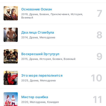
Основание Осман
2019, Драма, Боевик, Приключения, История,
Военный
Два лица Стамбула
2014, Драма, Мелодрама
Воскресший Эртугрул
2015, Драма, История, Боевик, Военный
Это море переполнится
2025, Драма, Мелодрама
Мистер ошибка
2020, Мелодрама, Комедия