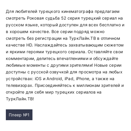
Для любителей турецкого кинематографа предлагаем
смотреть Роковая судьба 52 серия турецкий сериал на
русском языке, который доступен для всех бесплатно и
в хорошем качестве. Все серии подряд можно
смотреть без регистрации на ТуркЛайн.ТВ в отличном
качестве HD. Наслаждайтесь захватывающим сюжетом
и яркими героями турецкого сериала. Оставляйте свои
комментарии, делитесь впечатлениями и обсуждайте
любимые моменты с другими зрителями! Новые серии
доступны с русской озвучкой для просмотра на любых
устройствах: iOS и Android, iPad, iPhone, а также на
телевизорах. Присоединяйтесь к миллионам зрителей и
откройте для себя мир турецких сериалов на
ТуркЛайн.ТВ!
Плеер №1