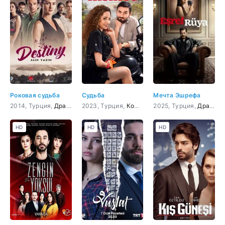
Роковая судьба
Судьба
Мечта Эшрефа
2014, Турция,
Драма
,
Мелодрама
2023, Турция,
Комедия
2025, Турция,
Драма
,
HD
HD
HD