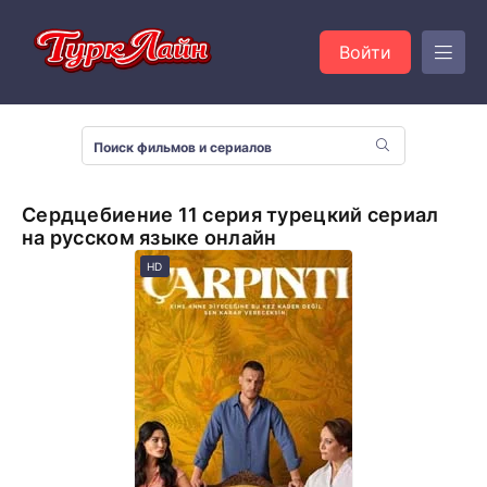
Войти
Сердцебиение 11 серия турецкий сериал
на русском языке онлайн
HD