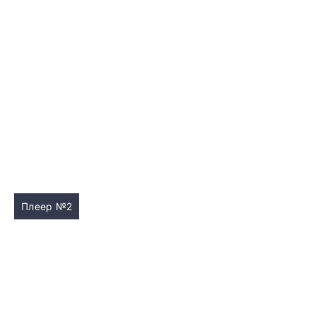
Плеер №2