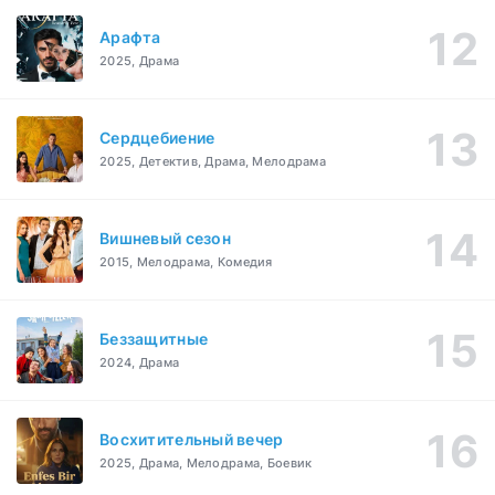
Арафта
2025, Драма
Сердцебиение
2025, Детектив, Драма, Мелодрама
Вишневый сезон
2015, Мелодрама, Комедия
Беззащитные
2024, Драма
Восхитительный вечер
2025, Драма, Мелодрама, Боевик