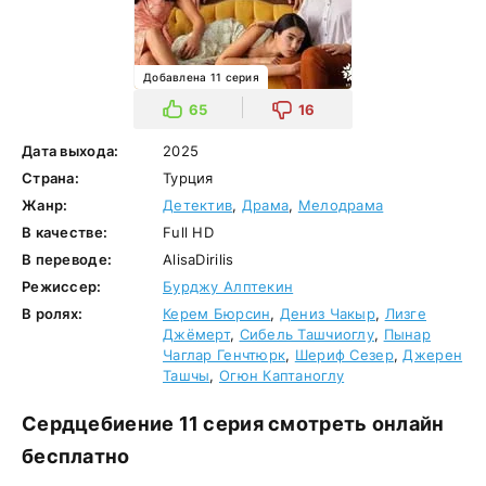
Добавлена 11 серия
65
16
Дата выхода:
2025
Страна:
Турция
Жанр:
Детектив
,
Драма
,
Мелодрама
В качестве:
Full HD
В переводе:
AlisaDirilis
Режиссер:
Бурджу Алптекин
В ролях:
Керем Бюрсин
,
Дениз Чакыр
,
Лизге
Джёмерт
,
Сибель Ташчиоглу
,
Пынар
Чаглар Генчтюрк
,
Шериф Сезер
,
Джерен
Ташчы
,
Огюн Каптаноглу
Сердцебиение 11 серия смотреть онлайн
бесплатно