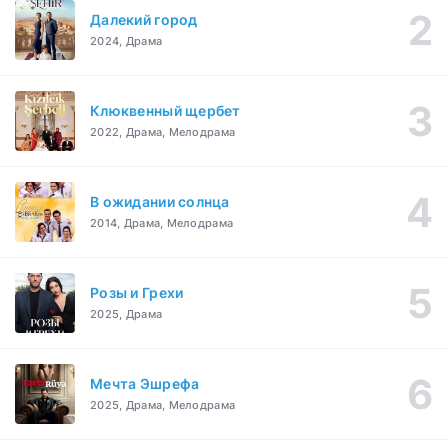
Далекий город
2024, Драма
Клюквенный щербет
2022, Драма, Мелодрама
В ожидании солнца
2014, Драма, Мелодрама
Розы и Грехи
2025, Драма
Мечта Эшрефа
2025, Драма, Мелодрама