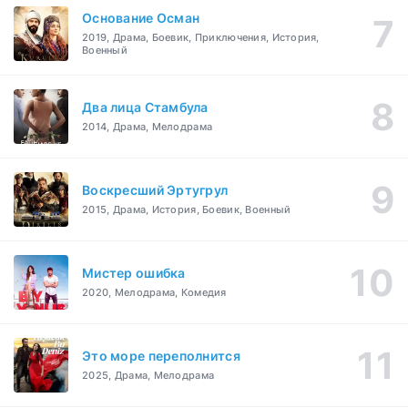
Основание Осман
2019, Драма, Боевик, Приключения, История,
Военный
Два лица Стамбула
2014, Драма, Мелодрама
Воскресший Эртугрул
2015, Драма, История, Боевик, Военный
Мистер ошибка
2020, Мелодрама, Комедия
Это море переполнится
2025, Драма, Мелодрама