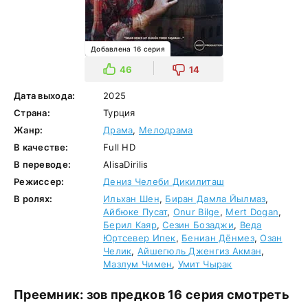
Добавлена 16 серия
46
14
Дата выхода:
2025
Страна:
Турция
Жанр:
Драма
,
Мелодрама
В качестве:
Full HD
В переводе:
AlisaDirilis
Режиссер:
Дениз Челеби Дикилиташ
В ролях:
Ильхан Шен
,
Биран Дамла Йылмаз
,
Айбюке Пусат
,
Onur Bilge
,
Mert Dogan
,
Берил Каяр
,
Сезин Бозаджи
,
Веда
Юртсевер Ипек
,
Бениан Дёнмез
,
Озан
Челик
,
Айшегюль Дженгиз Акман
,
Мазлум Чимен
,
Умит Чырак
Преемник: зов предков 16 серия смотреть