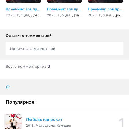
Преемник: зов предков 3 серия
Преемник: зов предков 4 серия
Преемник: зов предков 5 серия
2025, Турция,
Драма
,
Мелодрама
2025, Турция,
Драма
,
Мелодрама
2025, Турция,
Драма
,
Оставить комментарий
Написать комментарий
Всего комментариев
0
Популярное:
Любовь напрокат
2016, Мелодрама, Комедия