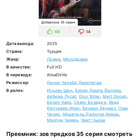
Добавлена 35 серия
46
14
Дата выхода:
2025
Страна:
Турция
Жанр:
Драма
,
Мелодрама
В качестве:
Full HD
В переводе:
AlisaDirilis
Режиссер:
Дениз Челеби Дикилиташ
В ролях:
Ильхан Шен
,
Биран Дамла Йылмаз
,
Айбюке Пусат
,
Onur Bilge
,
Mert Dogan
,
Берил Каяр
,
Сезин Бозаджи
,
Веда
Юртсевер Ипек
,
Бениан Дёнмез
,
Озан
Челик
,
Айшегюль Дженгиз Акман
,
Мазлум Чимен
,
Умит Чырак
Преемник: зов предков 35 серия смотреть