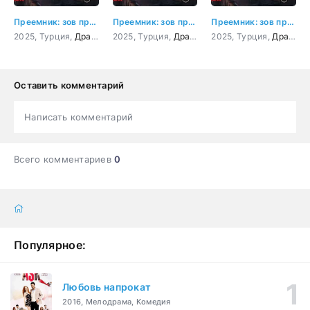
Преемник: зов предков 3 серия
Преемник: зов предков 4 серия
Преемник: зов предков 5 серия
2025, Турция,
Драма
,
Мелодрама
2025, Турция,
Драма
,
Мелодрама
2025, Турция,
Драма
,
Оставить комментарий
Написать комментарий
Всего комментариев
0
Популярное:
Любовь напрокат
2016, Мелодрама, Комедия