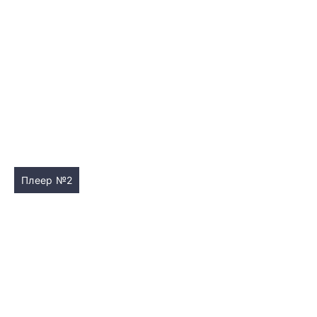
Плеер №2