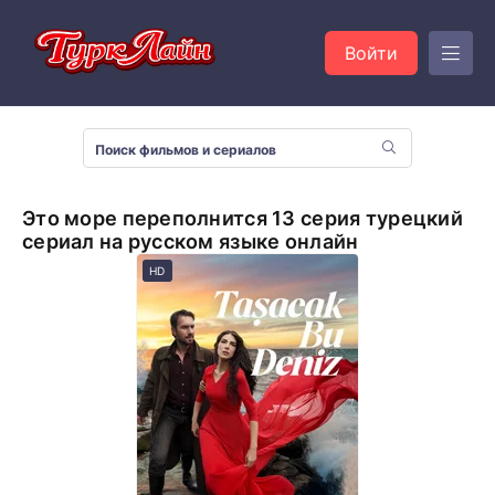
Войти
Это море переполнится 13 серия турецкий
сериал на русском языке онлайн
HD