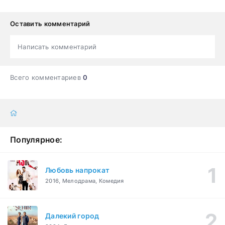
Оставить комментарий
Написать комментарий
Всего комментариев
0
Популярное:
Любовь напрокат
2016, Мелодрама, Комедия
Далекий город