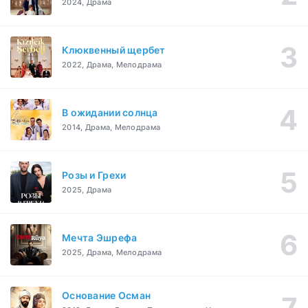
2024, Драма
Клюквенный щербет
2022, Драма, Мелодрама
В ожидании солнца
2014, Драма, Мелодрама
Розы и Грехи
2025, Драма
Мечта Эшрефа
2025, Драма, Мелодрама
Основание Осман