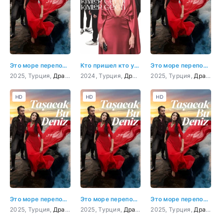
Это море переполнится
Кто пришел кто ушел
Это море переполнится 1 серия
2025, Турция,
Драма
,
Мелодрама
2024, Турция,
Драма
,
Мелодрама
2025, Турция,
,
Приключен
Драма
,
HD
HD
HD
Это море переполнится 2 серия
Это море переполнится 3 серия
Это море переполнится 4 серия
2025, Турция,
Драма
,
Мелодрама
2025, Турция,
Драма
,
Мелодрама
2025, Турция,
Драма
,