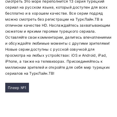
смотреть Это море переполнится 13 серия турецкий
сериал на русском языке, который доступен для всех
бесплатно и в хорошем качестве. Все серии подряд
можно смотреть без регистрации на ТуркЛайн.ТВ в
отличном качестве HD. Наслаждайтесь захватывающим
сюжетом и яркими героями турецкого сериала.
Оставляйте свои комментарии, делитесь впечатлениями
и обсуждайте любимые моменты с другими зрителями!
Новые серии доступны с русской озвучкой для
просмотра на любых устройствах: iOS и Android, iPad,
iPhone, а также на телевизорах. Присоединяйтесь к
миллионам зрителей и откройте для себя мир турецких
сериалов на ТуркЛайн.ТВ!
Плеер №1