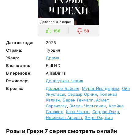
Добавлена 7 серия
158
58
Дата выхода:
2025
Страна:
Турция
Жанр:
Драма
В качестве:
Full HD
В переводе:
AlisaDirilis
Режиссер:
Денизджан Челик
В ролях:
Джемре Байсел
,
Мурат Йылдырым
,
Ойя
Унустасы
,
Сердар Орчин
,
Гюленай
Калкан
,
Берен Генчалп
,
Ахмет
Сарачоглу
,
Эмель Чольгечен
,
Алейна
Солакер
,
Каан Чакыр
,
Сердар Озер
,
Неслихан Арслан
,
Эмре Озджан
Розы и Грехи 7 серия смотреть онлайн