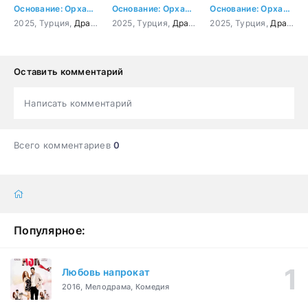
Основание: Орхан 1 серия
Основание: Орхан 2 серия
Основание: Орхан 3 серия
2025, Турция,
Драма
,
Боевик
2025, Турция,
,
История
Драма
,
Боевик
2025, Турция,
,
История
Драма
,
Б
Оставить комментарий
Написать комментарий
Всего комментариев
0
Популярное:
Любовь напрокат
2016, Мелодрама, Комедия