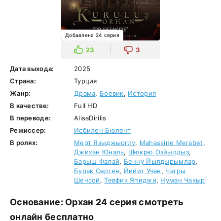
Добавлена 24 серия
23
3
Дата выхода:
2025
Страна:
Турция
Жанр:
Драма
,
Боевик
,
История
В качестве:
Full HD
В переводе:
AlisaDirilis
Режиссер:
Исбилен Бюлент
В ролях:
Мерт Языджыоглу
,
Mahassine Merabet
,
Джихан Юналь
,
Шюкрю Озйылдыз
,
Барыш Фалай
,
Бенну Йылдырымлар
,
Бурак Серген
,
Йийит Учан
,
Чагры
Шенсой
,
Тевфик Япиджи
,
Нуман Чакыр
Основание: Орхан 24 серия смотреть
онлайн бесплатно