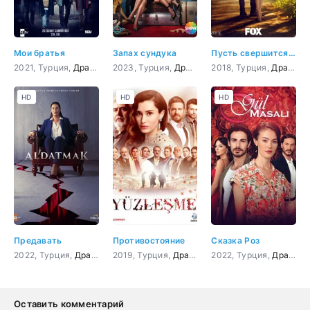
Мои братья
Запах сундука
Пусть свершится чудо
2021, Турция,
Драма
2023, Турция,
Драма
2018, Турция,
Драма
,
М
HD
HD
HD
Предавать
Противостояние
Сказка Роз
2022, Турция,
Драма
2019, Турция,
Драма
,
Криминал
2022, Турция,
Драма
Оставить комментарий