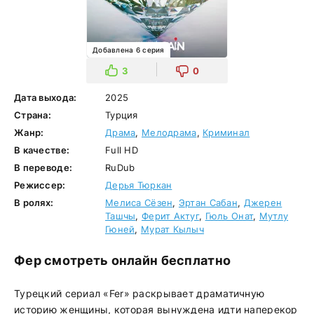
Добавлена 6 серия
3
0
Дата выхода:
2025
Страна:
Турция
Жанр:
Драма
,
Мелодрама
,
Криминал
В качестве:
Full HD
В переводе:
RuDub
Режиссер:
Дерья Тюркан
В ролях:
Мелиса Сёзен
,
Эртан Сабан
,
Джерен
Ташчы
,
Ферит Актуг
,
Гюль Онат
,
Мутлу
Гюней
,
Мурат Кылыч
Фер смотреть онлайн бесплатно
Турецкий сериал «Fer» раскрывает драматичную
историю женщины, которая вынуждена идти наперекор