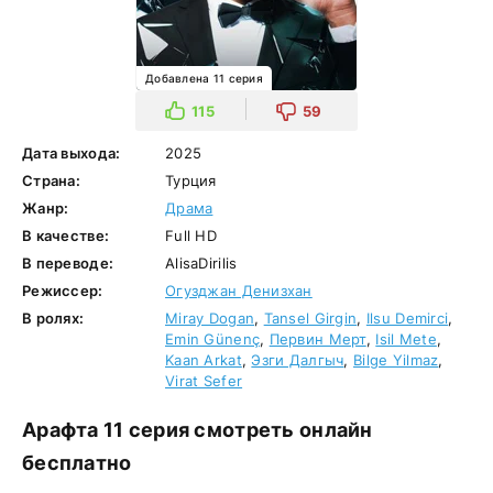
Добавлена 11 серия
115
59
Дата выхода:
2025
Страна:
Турция
Жанр:
Драма
В качестве:
Full HD
В переводе:
AlisaDirilis
Режиссер:
Огузджан Денизхан
В ролях:
Miray Dogan
,
Tansel Girgin
,
Ilsu Demirci
,
Emin Günenç
,
Первин Мерт
,
Isil Mete
,
Kaan Arkat
,
Эзги Далгыч
,
Bilge Yilmaz
,
Virat Sefer
Арафта 11 серия смотреть онлайн
бесплатно