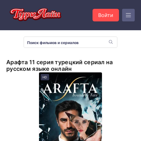
Войти
Арафта 11 серия турецкий сериал на
русском языке онлайн
HD