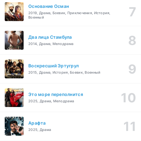
Основание Осман
2019, Драма, Боевик, Приключения, История,
Военный
Два лица Стамбула
2014, Драма, Мелодрама
Воскресший Эртугрул
2015, Драма, История, Боевик, Военный
Это море переполнится
2025, Драма, Мелодрама
Арафта
2025, Драма