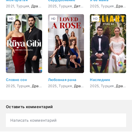
2021, Турция,
Драма
2025, Турция,
Детектив
2025, Турция,
,
Драма
,
Мелодрама
Драма
HD
HD
HD
Словно сон
Любовная рана
Наследник
2025, Турция,
Драма
,
Мелодрама
2025, Турция,
Драма
,
Мелодрама
2025, Турция,
Драма
,
Оставить комментарий
Написать комментарий