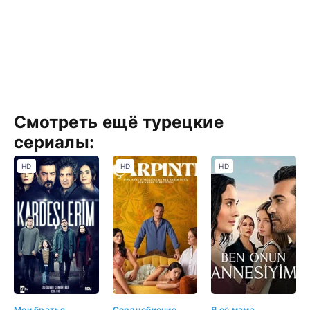
Смотреть ещё турецкие
сериалы:
HD
HD
HD
Мои братья
Сердцебиение
Я её мама