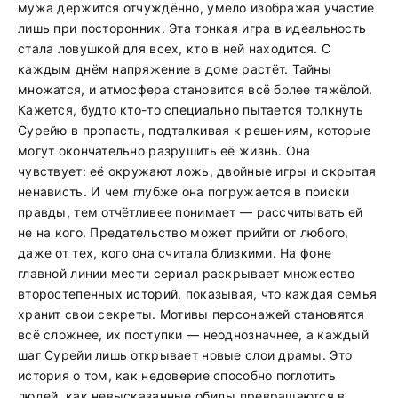
мужа держится отчуждённо, умело изображая участие
лишь при посторонних. Эта тонкая игра в идеальность
стала ловушкой для всех, кто в ней находится. С
каждым днём напряжение в доме растёт. Тайны
множатся, и атмосфера становится всё более тяжёлой.
Кажется, будто кто-то специально пытается толкнуть
Сурейю в пропасть, подталкивая к решениям, которые
могут окончательно разрушить её жизнь. Она
чувствует: её окружают ложь, двойные игры и скрытая
ненависть. И чем глубже она погружается в поиски
правды, тем отчётливее понимает — рассчитывать ей
не на кого. Предательство может прийти от любого,
даже от тех, кого она считала близкими. На фоне
главной линии мести сериал раскрывает множество
второстепенных историй, показывая, что каждая семья
хранит свои секреты. Мотивы персонажей становятся
всё сложнее, их поступки — неоднозначнее, а каждый
шаг Сурейи лишь открывает новые слои драмы. Это
история о том, как недоверие способно поглотить
людей, как невысказанные обиды превращаются в