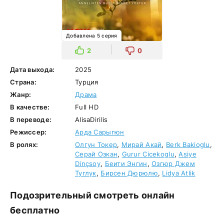
Добавлена 5 серия
2
0
Дата выхода:
2025
Страна:
Турция
Жанр:
Драма
В качестве:
Full HD
В переводе:
AlisaDirilis
Режиссер:
Арда Сарыгюн
В ролях:
Олгун Токер
,
Мирай Акай
,
Berk Bakioglu
,
Серай Озкан
,
Gurur Cicekoglu
,
Asiye
Dinçsoy
,
Беити Энгин
,
Озгюр Джем
Туглук
,
Бирсен Дюрюлю
,
Lidya Atlik
Подозрительный смотреть онлайн
бесплатно