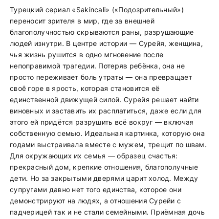
Турецкий сериал «Sakincali» («Подозрительный»)
переносит зрителя в мир, где за внешней
благополучностью скрываются раны, разрушающие
людей изнутри. В центре истории — Сурейя, женщина,
чья жизнь рушится в одно мгновение после
непоправимой трагедии. Потеряв ребёнка, она не
просто переживает боль утраты — она превращает
своё горе в ярость, которая становится её
единственной движущей силой. Сурейя решает найти
виновных и заставить их расплатиться, даже если для
этого ей придётся разрушить всё вокруг — включая
собственную семью. Идеальная картинка, которую она
годами выстраивала вместе с мужем, трещит по швам.
Для окружающих их семья — образец счастья:
прекрасный дом, крепкие отношения, благополучные
дети. Но за закрытыми дверями царит холод. Между
супругами давно нет того единства, которое они
демонстрируют на людях, а отношения Сурейи с
падчерицей так и не стали семейными. Приёмная дочь