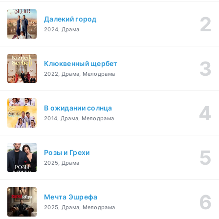
Далекий город
2024, Драма
Клюквенный щербет
2022, Драма, Мелодрама
В ожидании солнца
2014, Драма, Мелодрама
Розы и Грехи
2025, Драма
Мечта Эшрефа
2025, Драма, Мелодрама