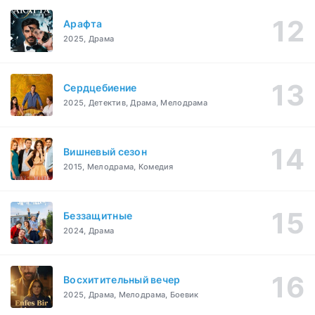
Арафта
2025, Драма
Сердцебиение
2025, Детектив, Драма, Мелодрама
Вишневый сезон
2015, Мелодрама, Комедия
Беззащитные
2024, Драма
Восхитительный вечер
2025, Драма, Мелодрама, Боевик