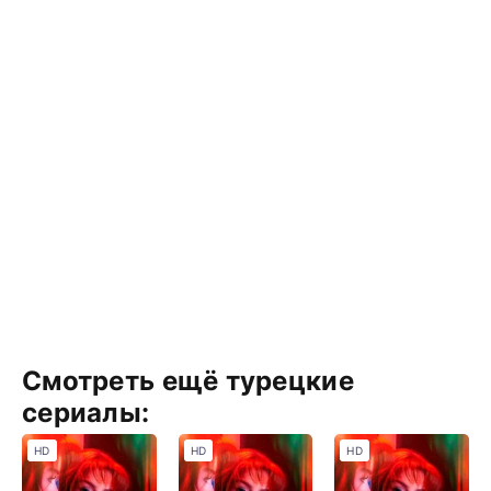
Смотреть ещё турецкие
сериалы:
HD
HD
HD