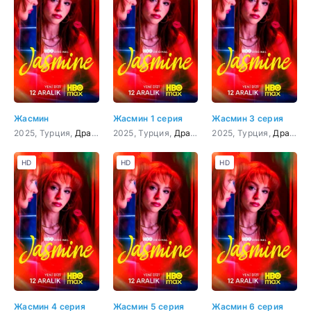
Жасмин
Жасмин 1 серия
Жасмин 3 серия
2025, Турция,
Драма
2025, Турция,
Драма
2025, Турция,
Драма
HD
HD
HD
Жасмин 4 серия
Жасмин 5 серия
Жасмин 6 серия