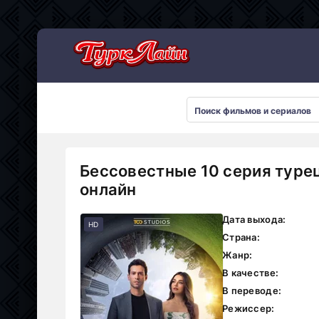
Бессовестные 10 серия туре
онлайн
Дата выхода:
HD
Страна:
Жанр:
В качестве:
В переводе:
Режиссер: