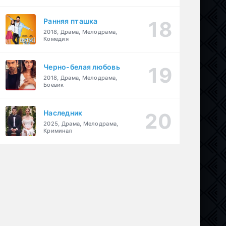
Ранняя пташка
2018, Драма, Мелодрама,
Комедия
Черно-белая любовь
2018, Драма, Мелодрама,
Боевик
Наследник
2025, Драма, Мелодрама,
Криминал