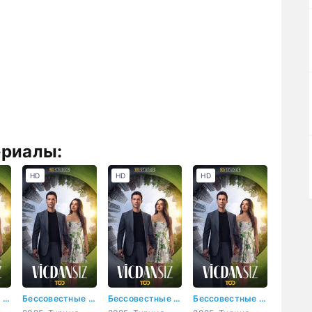
ериалы:
HD
HD
HD
Бессовестные 2 серия
Бессовестные 3 серия
Бессовестные 4 серия
Бессовестные 5 серия