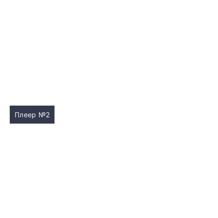
Плеер №2