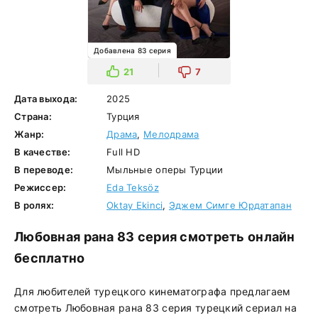
Добавлена 83 серия
21
7
Дата выхода:
2025
Страна:
Турция
Жанр:
Драма
,
Мелодрама
В качестве:
Full HD
В переводе:
Мыльные оперы Турции
Режиссер:
Eda Teksöz
В ролях:
Oktay Ekinci
,
Эджем Симге Юрдатапан
Любовная рана 83 серия смотреть онлайн
бесплатно
Для любителей турецкого кинематографа предлагаем
смотреть Любовная рана 83 серия турецкий сериал на