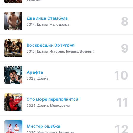
Два лица Стамбула
2014, Драма, Мелодрама
Воскресший Эртугрул
2015, Драма, История, Боевик, Военный
Арафта
2025, Драма
Это море переполнится
2025, Драма, Мелодрама
Мистер ошибка
2020, Мелодрама, Комедия