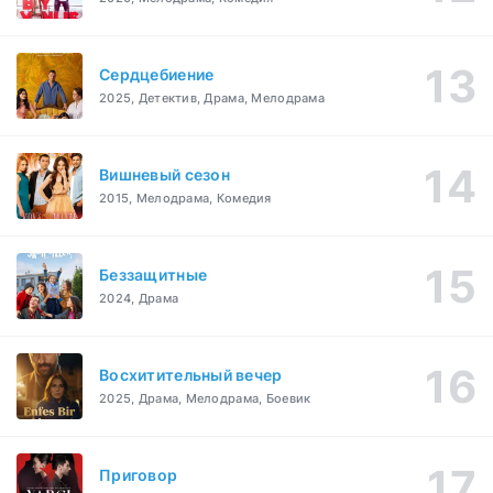
Сердцебиение
2025, Детектив, Драма, Мелодрама
Вишневый сезон
2015, Мелодрама, Комедия
Беззащитные
2024, Драма
Восхитительный вечер
2025, Драма, Мелодрама, Боевик
Приговор