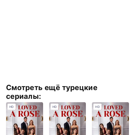
Смотреть ещё турецкие
сериалы:
HD
HD
HD