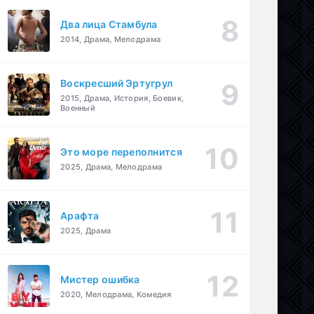
Два лица Стамбула
2014, Драма, Мелодрама
Воскресший Эртугрул
2015, Драма, История, Боевик,
Военный
Это море переполнится
2025, Драма, Мелодрама
Арафта
2025, Драма
Мистер ошибка
2020, Мелодрама, Комедия