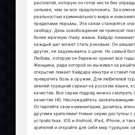
расплатой, которую он готов нести без оправ
сильнее, чем он мог предположить. За колюч
реальностью криминального мира и знакомитс
пределами тюрьмы. Эти связи становятся опа
свободу. День освобождения не приносит пок
более мрачную главу жизни. Хайдар понимает,
каждый шаг может стать роковым. Он решает 
других, не задумываясь о цене. Но самый бол
Любовь, которую он бережно хранил все годы
Женщина, ради которой он выживал за решётк
открытие ломает Хайдара изнутри и ставит п
превратить боль в оружие. Для любителей ту
землей турецкий сериал на русском языке, к
качестве. Все серии подряд можно смотреть 
качестве HD. Наслаждайтесь захватывающим 
Оставляйте свои комментарии, делитесь впе
другими зрителями! Новые серии доступны с 
устройствах: iOS и Android, iPad, iPhone, а 
зрителей и откройте для себя мир турецких с