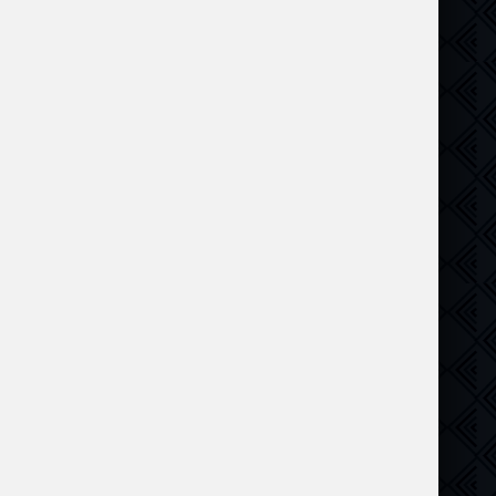
ама
,
Криминал
,
Боевик