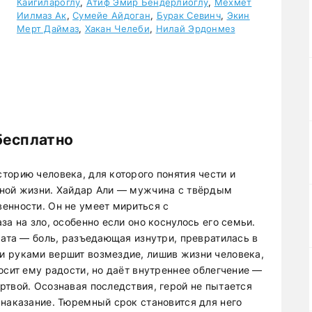
Каигилароглу
,
Атиф Эмир Бендерлиоглу
,
Мехмет
Иилмаз Ак
,
Сумейе Айдоган
,
Бурак Севинч
,
Экин
Мерт Даймаз
,
Хакан Челеби
,
Нилай Эрдонмез
бесплатно
торию человека, для которого понятия чести и
нной жизни. Хайдар Али — мужчина с твёрдым
енности. Он не умеет мириться с
за на зло, особенно если оно коснулось его семьи.
рата — боль, разъедающая изнутри, превратилась в
и руками вершит возмездие, лишив жизни человека,
осит ему радости, но даёт внутреннее облегчение —
ртвой. Осознавая последствия, герой не пытается
 наказание. Тюремный срок становится для него