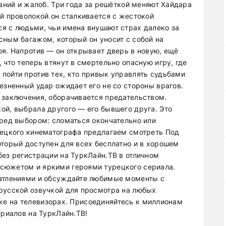
даний и жалоб. Три года за решёткой меняют Хайдара
ей проволокой он сталкивается с жестокой
я с людьми, чьи имена внушают страх далеко за
сным багажом, который он уносит с собой на
оя. Напротив — он открывает дверь в новую, ещё
 что теперь втянут в смертельно опасную игру, где
пойти против тех, кто привык управлять судьбами
езненный удар ожидает его не со стороны врагов.
 заключения, оборачивается предательством.
ой, выбрала другого — его бывшего друга. Это
еред выбором: сломаться окончательно или
рецкого кинематографа предлагаем смотреть Под
оторый доступен для всех бесплатно и в хорошем
без регистрации на ТуркЛайн.ТВ в отличном
сюжетом и яркими героями турецкого сериала.
чатлениями и обсуждайте любимые моменты с
русской озвучкой для просмотра на любых
также на телевизорах. Присоединяйтесь к миллионам
ериалов на ТуркЛайн.ТВ!