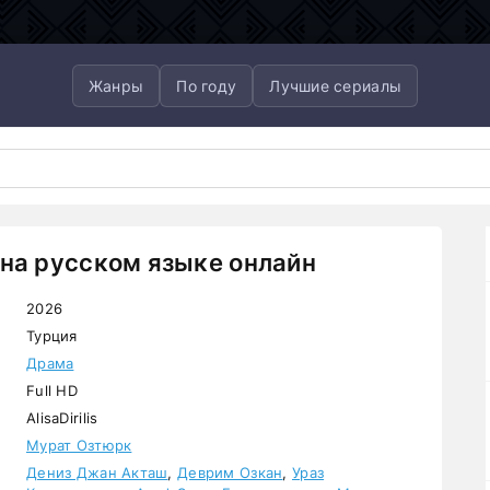
Жанры
По году
Лучшие сериалы
 на русском языке онлайн
2026
Турция
Драма
Full HD
AlisaDirilis
Мурат Озтюрк
Дениз Джан Акташ
,
Деврим Озкан
,
Ураз