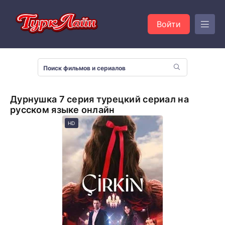
Войти
Дурнушка 7 серия турецкий сериал на
русском языке онлайн
HD