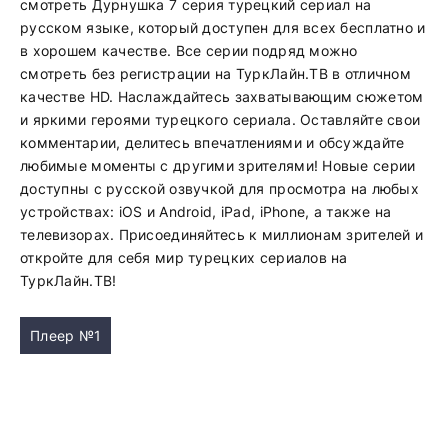
смотреть Дурнушка 7 серия турецкий сериал на
русском языке, который доступен для всех бесплатно и
в хорошем качестве. Все серии подряд можно
смотреть без регистрации на ТуркЛайн.ТВ в отличном
качестве HD. Наслаждайтесь захватывающим сюжетом
и яркими героями турецкого сериала. Оставляйте свои
комментарии, делитесь впечатлениями и обсуждайте
любимые моменты с другими зрителями! Новые серии
доступны с русской озвучкой для просмотра на любых
устройствах: iOS и Android, iPad, iPhone, а также на
телевизорах. Присоединяйтесь к миллионам зрителей и
откройте для себя мир турецких сериалов на
ТуркЛайн.ТВ!
Плеер №1