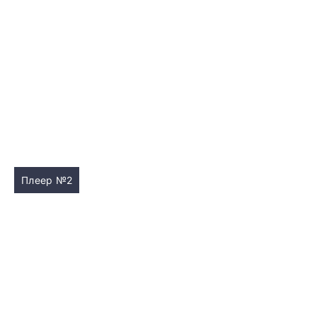
Плеер №2